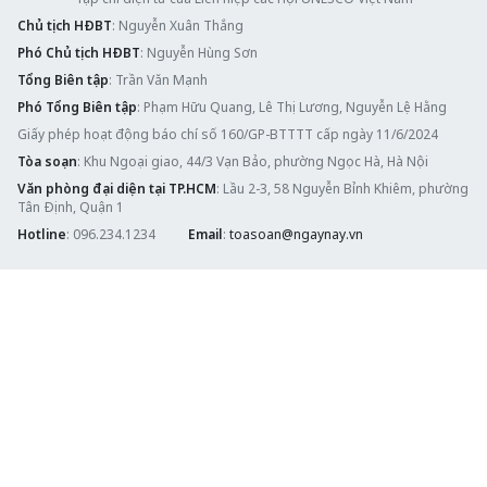
Chủ tịch HĐBT
: Nguyễn Xuân Thắng
Phó Chủ tịch HĐBT
: Nguyễn Hùng Sơn
Tổng Biên tập
: Trần Văn Mạnh
Phó Tổng Biên tập
: Phạm Hữu Quang, Lê Thị Lương, Nguyễn Lệ Hằng
Giấy phép hoạt động báo chí số 160/GP-BTTTT cấp ngày 11/6/2024
Tòa soạn
: Khu Ngoại giao, 44/3 Vạn Bảo, phường Ngọc Hà, Hà Nội
Văn phòng đại diện tại TP.HCM
: Lầu 2-3, 58 Nguyễn Bỉnh Khiêm, phường
Tân Định, Quận 1
Hotline
: 096.234.1234
Email
:
toasoan@ngaynay.vn