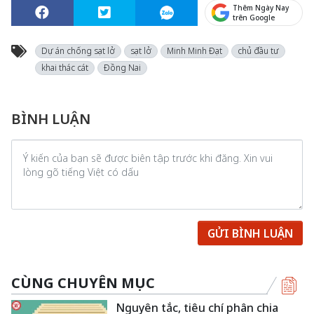
Thêm Ngày Nay
trên Google
Dự án chống sạt lở
sạt lở
Minh Minh Đạt
chủ đầu tư
khai thác cát
Đồng Nai
BÌNH LUẬN
GỬI BÌNH LUẬN
CÙNG CHUYÊN MỤC
Nguyên tắc, tiêu chí phân chia