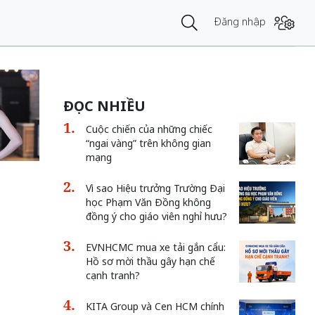
Đăng nhập
ĐỌC NHIỀU
Cuộc chiến của những chiếc
“ngai vàng” trên không gian
mạng
Vì sao Hiệu trưởng Trường Đại
học Phạm Văn Đồng không
đồng ý cho giáo viên nghỉ hưu?
EVNHCMC mua xe tải gắn cẩu:
Hồ sơ mời thầu gây hạn chế
cạnh tranh?
KITA Group và Cen HCM chính