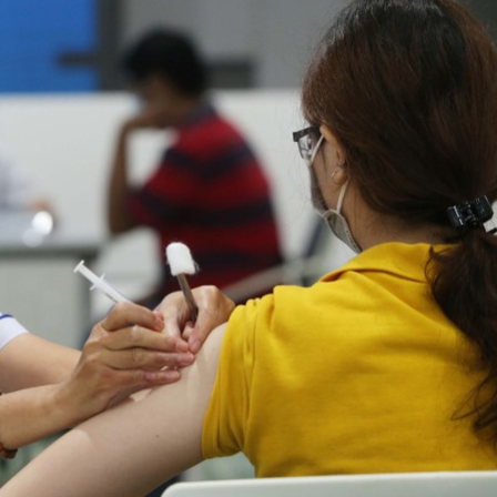
Bắc Biên - Giữ một ngô
i nhà
làng ven sông Hồng c
Nội
TS. Trần Kim Hào