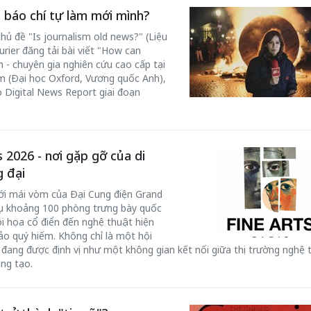
báo chí tự làm mới mình?
hủ đề "Is journalism old news?" (Liệu
rier đăng tải bài viết "How can
 - chuyên gia nghiên cứu cao cấp tại
ism (Đại học Oxford, Vương quốc Anh),
o Digital News Report giai đoạn
 2026 - nơi gặp gỡ của di
g đại
ới mái vòm của Đại Cung điện Grand
y tụ khoảng 100 phòng trưng bày quốc
hội họa cổ điển đến nghệ thuật hiện
hảo quý hiếm. Không chỉ là một hội
đang được định vị như một không gian kết nối giữa thị trường nghệ 
ng tạo.