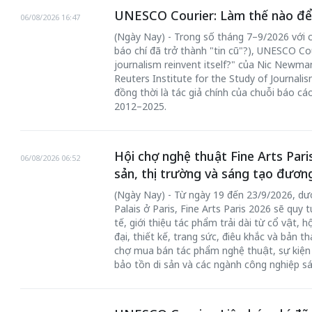
UNESCO Courier: Làm thế nào để 
06/08/2026 16:47
(Ngày Nay) - Trong số tháng 7–9/2026 với c
báo chí đã trở thành "tin cũ"?), UNESCO Cou
journalism reinvent itself?" của Nic Newman
Reuters Institute for the Study of Journal
đồng thời là tác giả chính của chuỗi báo cá
2012–2025.
Hội chợ nghệ thuật Fine Arts Paris
06/08/2026 06:52
sản, thị trường và sáng tạo đươn
(Ngày Nay) - Từ ngày 19 đến 23/9/2026, dư
Palais ở Paris, Fine Arts Paris 2026 sẽ qu
tế, giới thiệu tác phẩm trải dài từ cổ vật, 
đại, thiết kế, trang sức, điêu khắc và bản t
chợ mua bán tác phẩm nghệ thuật, sự kiện 
bảo tồn di sản và các ngành công nghiệp sá