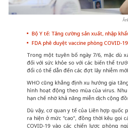
Ản
Bộ Y tế: Tăng cường sản xuất, nhập kh
 gia
50 năm Việt Na
FDA phê duyệt vaccine phòng COVID-19
hơi
nhập UNESCO:
Trong một tuyên bố ngày 7/6, mặc dù xá
 hình
Hà Nội vững bước vào
nguồn nội lực vă
ỳ 2:
không gian phát triển
đối với sức khỏe so với các biến thể trư
định hình vị thế
tác
mới - Kỳ 5: Thủ đô qua
tạo | Kỳ 4: Sán
đổi có thể dẫn đến các đợt lây nhiễm mới
hát
lăng kính số hóa
làm nên diện m
WHO cũng khẳng định xu hướng gia tăng
hình hoạt động theo mùa của virus. Nhu
hạn chế nhờ khả năng miễn dịch cộng đồn
Dù vậy, cơ quan y tế của Liên hợp quốc 
ra hiện ở mức "cao", đồng thời kêu gọi 
COVID-19 vào các chiến lược phòng n