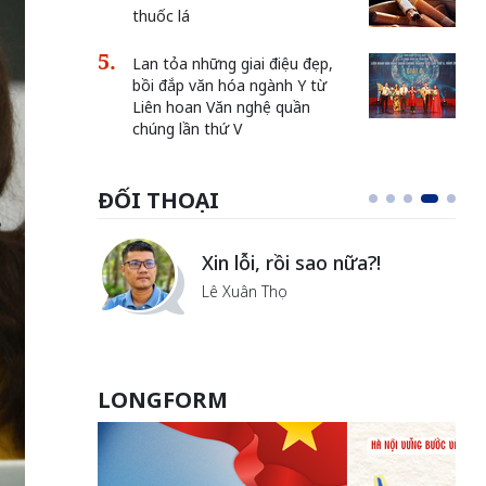
thuốc lá
Lan tỏa những giai điệu đẹp,
bồi đắp văn hóa ngành Y từ
Liên hoan Văn nghệ quần
chúng lần thứ V
ĐỐI THOẠI
i
Xin lỗi, rồi sao nữa?!
ủa Hà
Lê Xuân Thọ
LONGFORM