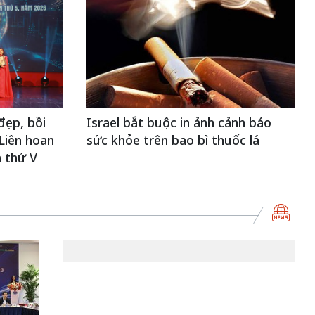
đẹp, bồi
Israel bắt buộc in ảnh cảnh báo
Liên hoan
sức khỏe trên bao bì thuốc lá
 thứ V