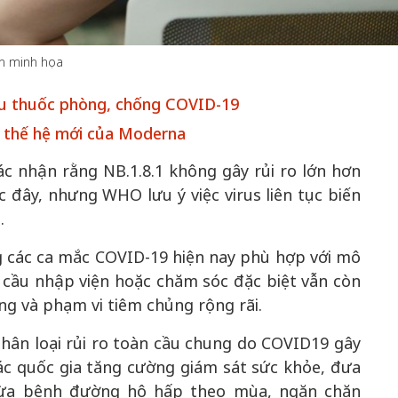
h minh họa
ẩu thuốc phòng, chống COVID-19
50 năm Việt 
m gia
50 năm Việt Nam gia
nhập UNESCO
 thế hệ mới của Moderna
 Khơi
nhập UNESCO: Khơi
nguồn nội lực 
c nhận rằng NB.1.8.1 không gây rủi ro lớn hơn
n hóa,
nguồn nội lực văn hóa,
định hình vị t
ớc đây, nhưng WHO lưu ý việc virus liên tục biến
 kiến
định hình vị thế kiến
tạo | Kỳ 1: K
g kiến
tạo | Kỳ 3: Hội nhập
hòa bình thể h
.
ạo mới
quốc tế bằng bản lĩnh
quyết định l
 các ca mắc COVID-19 hiện nay phù hợp với mô
Việt Nam
 cầu nhập viện hoặc chăm sóc đặc biệt vẫn còn
g và phạm vi tiêm chủng rộng rãi.
phân loại rủi ro toàn cầu chung do COVID19 gây
các quốc gia tăng cường giám sát sức khỏe, đưa
gừa bệnh đường hô hấp theo mùa, ngăn chặn