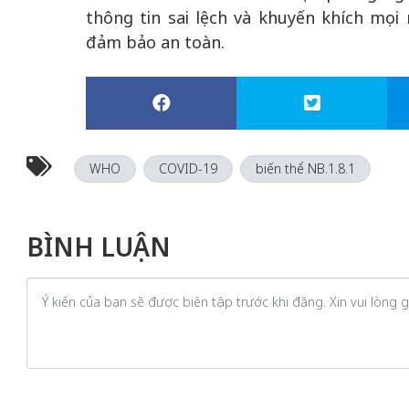
thông tin sai lệch và khuyến khích mọ
đảm bảo an toàn.
WHO
COVID-19
biến thể NB.1.8.1
BÌNH LUẬN