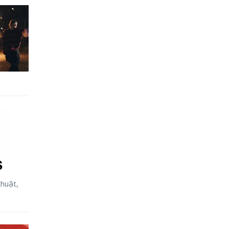
thuật,