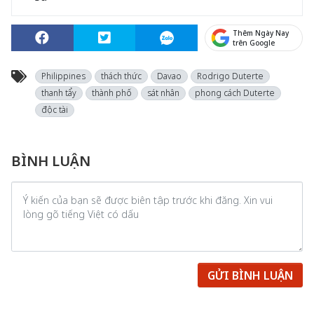
Thêm Ngày Nay
trên Google
Philippines
thách thức
Davao
Rodrigo Duterte
thanh tẩy
thành phố
sát nhân
phong cách Duterte
độc tài
BÌNH LUẬN
GỬI BÌNH LUẬN