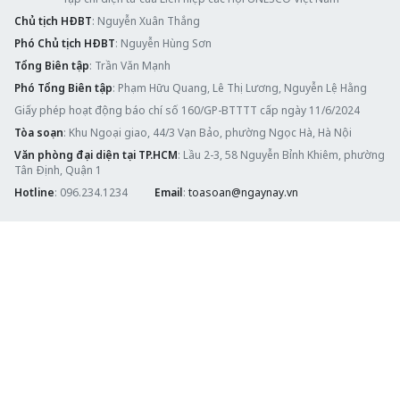
Chủ tịch HĐBT
: Nguyễn Xuân Thắng
Phó Chủ tịch HĐBT
: Nguyễn Hùng Sơn
Tổng Biên tập
: Trần Văn Mạnh
Phó Tổng Biên tập
: Phạm Hữu Quang, Lê Thị Lương, Nguyễn Lệ Hằng
Giấy phép hoạt động báo chí số 160/GP-BTTTT cấp ngày 11/6/2024
Tòa soạn
: Khu Ngoại giao, 44/3 Vạn Bảo, phường Ngọc Hà, Hà Nội
Văn phòng đại diện tại TP.HCM
: Lầu 2-3, 58 Nguyễn Bỉnh Khiêm, phường
Tân Định, Quận 1
Hotline
: 096.234.1234
Email
:
toasoan@ngaynay.vn