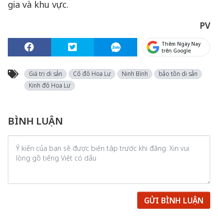
gia và khu vực.
PV
Thêm Ngày Nay
trên Google
Giá trị di sản
Cố đô Hoa Lư
Ninh Bình
bảo tồn di sản
Kinh đô Hoa Lư
BÌNH LUẬN
GỬI BÌNH LUẬN