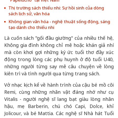
“Papelucho” tại Việt Nam
Thị trường sách thiếu nhi: Sự hồi sinh của dòng
sách lịch sử, văn hóa
Không gian văn hóa - nghệ thuật sống động, sáng
tạo dành cho thiếu nhi
Là cuốn sách "gối đầu giường" của nhiều thế hệ,
Không gia đình không chỉ mê hoặc khán giả nhí
mà còn khơi gợi những ký ức tuổi thơ đầy xúc
động trong lòng các phụ huynh ở độ tuổi U40,
những người từng say mê câu chuyện về lòng
kiên trì và tình người qua từng trang sách.
Vở nhạc kịch kể về hành trình của cậu bé mồ côi
Remi, cùng những nhân vật đáng nhớ như cụ
Vitalis - người nghệ sĩ lang bạt giàu lòng nhân
hậu, mẹ Barberin, chú chó Capi, Dolce, khỉ
Jolicour, và bé Mattia. Các nghệ sĩ Nhà hát Tuổi