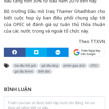
dầu tăng hơn 30% từ đầu năm 2019 đến nay.
Bộ trưởng Dầu mỏ Iraq Thamer Ghadhban cho
biết cuộc họp ủy ban điều phối chung sắp tới
của OPEC sẽ đánh giá sự tuân thủ thỏa thuận
của các nước trong và ngoài tổ chức này.
Theo TTXVN
Thêm Ngày Nay
trên Google
Giá dầu thế giới
giá dầu tăng
phiên giao dịch
OPEC
giá dầu Brent
Biển Bắc
BÌNH LUẬN