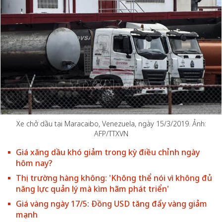
Xe chở dầu tại Maracaibo, Venezuela, ngày 15/3/2019. Ảnh:
AFP/TTXVN
Giá xăng dầu khó giảm trong kỳ điều chỉnh ngày
hôm nay?
Thị trường hàng không: 'Không thể nói vì không đủ
năng lực quản lý mà kìm hãm phát triển'
Giá vàng ngày 17/5: Đồng USD tăng đẩy vàng giảm
mạnh