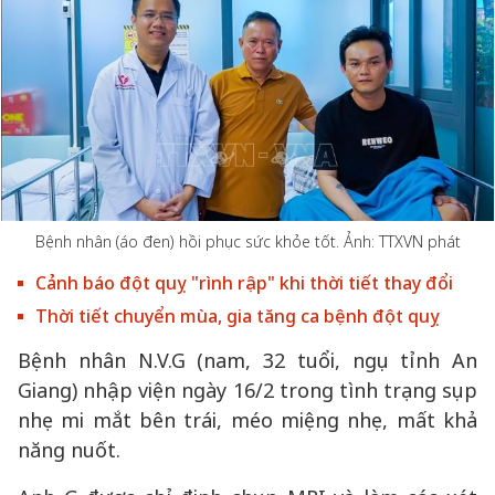
Bệnh nhân (áo đen) hồi phục sức khỏe tốt. Ảnh: TTXVN phát
Cảnh báo đột quỵ "rình rập" khi thời tiết thay đổi
Thời tiết chuyển mùa, gia tăng ca bệnh đột quỵ
Bệnh nhân N.V.G (nam, 32 tuổi, ngụ tỉnh An
Giang) nhập viện ngày 16/2 trong tình trạng sụp
nhẹ mi mắt bên trái, méo miệng nhẹ, mất khả
năng nuốt.