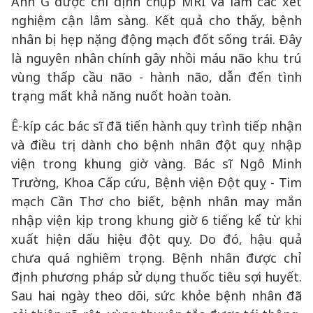
Anh G được chỉ định chụp MRI và làm các xét
nghiệm cận lâm sàng. Kết quả cho thấy, bệnh
nhân bị hẹp nặng động mạch đốt sống trái. Đây
là nguyên nhân chính gây nhồi máu não khu trú
vùng thấp cầu não - hành não, dẫn đến tình
trạng mất khả năng nuốt hoàn toàn.
Ê-kíp các bác sĩ đã tiến hành quy trình tiếp nhận
và điều trị dành cho bệnh nhân đột quỵ nhập
viện trong khung giờ vàng. Bác sĩ Ngô Minh
Trường, Khoa Cấp cứu, Bệnh viện Đột quỵ - Tim
mạch Cần Thơ cho biết, bệnh nhân may mắn
nhập viện kịp trong khung giờ 6 tiếng kể từ khi
xuất hiện dấu hiệu đột quỵ. Do đó, hậu quả
chưa quá nghiêm trọng. Bệnh nhân được chỉ
định phương pháp sử dụng thuốc tiêu sợi huyết.
Sau hai ngày theo dõi, sức khỏe bệnh nhân đã