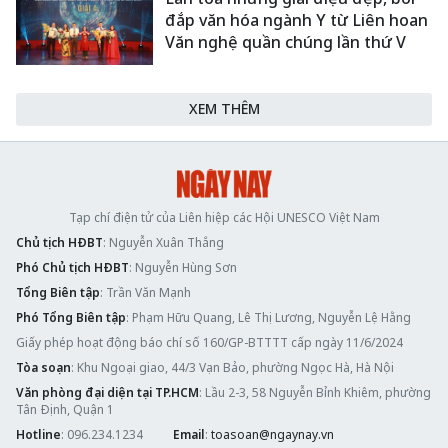
đắp văn hóa ngành Y từ Liên hoan
Văn nghệ quần chúng lần thứ V
XEM THÊM
Tạp chí điện tử của Liên hiệp các Hội UNESCO Việt Nam
Chủ tịch HĐBT
: Nguyễn Xuân Thắng
Phó Chủ tịch HĐBT
: Nguyễn Hùng Sơn
Tổng Biên tập
: Trần Văn Mạnh
Phó Tổng Biên tập
: Phạm Hữu Quang, Lê Thị Lương, Nguyễn Lệ Hằng
Giấy phép hoạt động báo chí số 160/GP-BTTTT cấp ngày 11/6/2024
Tòa soạn
: Khu Ngoại giao, 44/3 Vạn Bảo, phường Ngọc Hà, Hà Nội
Văn phòng đại diện tại TP.HCM
: Lầu 2-3, 58 Nguyễn Bỉnh Khiêm, phường
Tân Định, Quận 1
Hotline
: 096.234.1234
Email
:
toasoan@ngaynay.vn