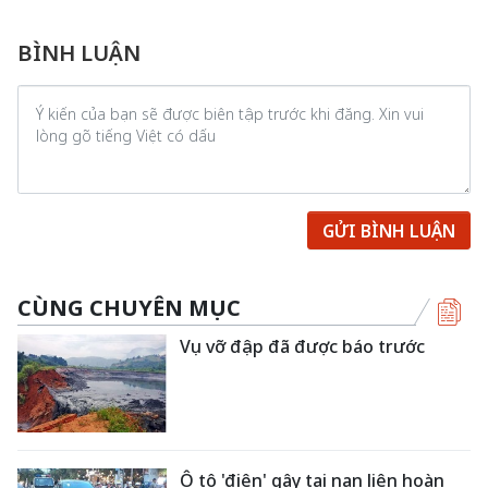
BÌNH LUẬN
GỬI BÌNH LUẬN
CÙNG CHUYÊN MỤC
Vụ vỡ đập đã được báo trước
Ô tô 'điên' gây tai nạn liên hoàn