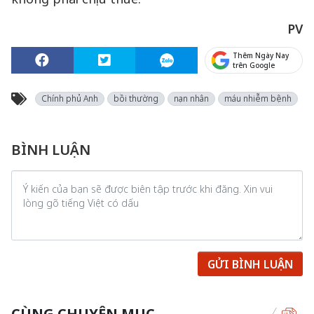
PV
Thêm Ngày Nay
trên Google
Chính phủ Anh
bồi thường
nạn nhân
máu nhiễm bệnh
BÌNH LUẬN
GỬI BÌNH LUẬN
CÙNG CHUYÊN MỤC