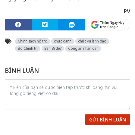
PV
Thêm Ngày Nay
trên Google
Chính sách hỗ trợ
chức danh
chức vụ lãnh đạo
Bộ Chính trị
Ban Bí thư
Công an nhân dân
BÌNH LUẬN
GỬI BÌNH LUẬN