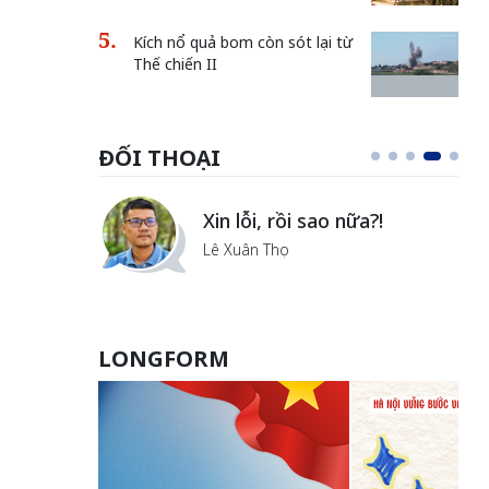
Kích nổ quả bom còn sót lại từ
Thế chiến II
ĐỐI THOẠI
i
Xin lỗi, rồi sao nữa?!
ủa Hà
Lê Xuân Thọ
LONGFORM