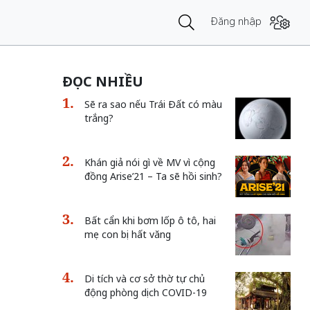
Đăng nhập
ĐỌC NHIỀU
Sẽ ra sao nếu Trái Đất có màu
trắng?
Khán giả nói gì về MV vì cộng
đồng Arise’21 – Ta sẽ hồi sinh?
Bất cẩn khi bơm lốp ô tô, hai
mẹ con bị hất văng
Di tích và cơ sở thờ tự chủ
động phòng dịch COVID-19