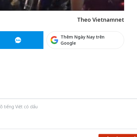
Theo Vietnamnet
50 năm Việt 
m gia
50 năm Việt Nam gia
nhập UNESCO
Thêm Ngày Nay trên
 Khơi
nhập UNESCO: Khơi
nguồn nội lực 
Google
n hóa,
nguồn nội lực văn hóa,
định hình vị t
 kiến
định hình vị thế kiến
tạo | Kỳ 1: K
g kiến
tạo | Kỳ 3: Hội nhập
hòa bình thể h
ạo mới
quốc tế bằng bản lĩnh
quyết định l
Việt Nam