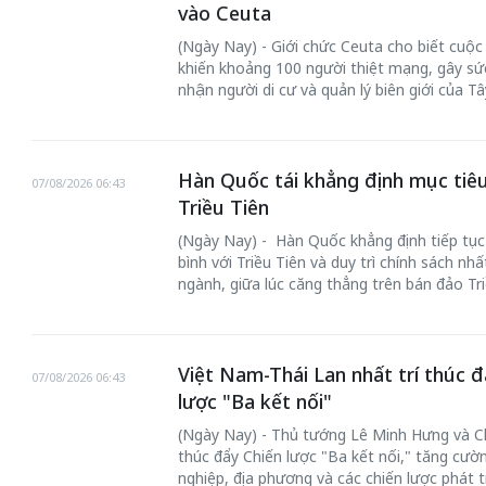
vào Ceuta
(Ngày Nay) - Giới chức Ceuta cho biết cuộ
khiến khoảng 100 người thiệt mạng, gây sức
nhận người di cư và quản lý biên giới của T
Hàn Quốc tái khẳng định mục tiêu
07/08/2026 06:43
Triều Tiên
(Ngày Nay) - Hàn Quốc khẳng định tiếp tục
bình với Triều Tiên và duy trì chính sách nh
ngành, giữa lúc căng thẳng trên bán đảo Tri
Việt Nam-Thái Lan nhất trí thúc đ
07/08/2026 06:43
lược "Ba kết nối"
(Ngày Nay) - Thủ tướng Lê Minh Hưng và Chủ
thúc đẩy Chiến lược "Ba kết nối," tăng cườ
nghiệp, địa phương và các chiến lược phát t