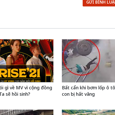
GỬI BÌNH LU
ói gì về MV vì cộng đồng
Bất cẩn khi bơm lốp ô tô
Ta sẽ hồi sinh?
con bị hất văng