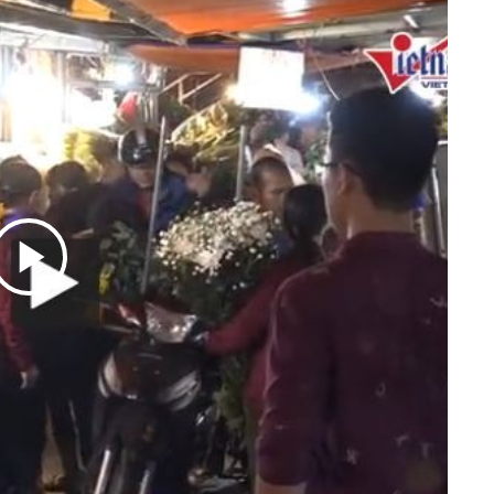
Bắc Biên - Giữ một ngô
i nhà
làng ven sông Hồng c
Nội
TS. Trần Kim Hào