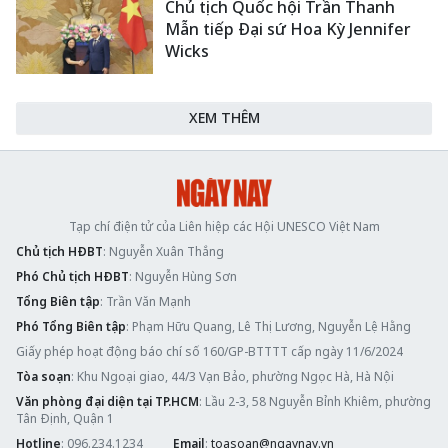
Chủ tịch Quốc hội Trần Thanh
Mẫn tiếp Đại sứ Hoa Kỳ Jennifer
Wicks
XEM THÊM
Tạp chí điện tử của Liên hiệp các Hội UNESCO Việt Nam
Chủ tịch HĐBT
: Nguyễn Xuân Thắng
Phó Chủ tịch HĐBT
: Nguyễn Hùng Sơn
Tổng Biên tập
: Trần Văn Mạnh
Phó Tổng Biên tập
: Phạm Hữu Quang, Lê Thị Lương, Nguyễn Lệ Hằng
Giấy phép hoạt động báo chí số 160/GP-BTTTT cấp ngày 11/6/2024
Tòa soạn
: Khu Ngoại giao, 44/3 Vạn Bảo, phường Ngọc Hà, Hà Nội
Văn phòng đại diện tại TP.HCM
: Lầu 2-3, 58 Nguyễn Bỉnh Khiêm, phường
Tân Định, Quận 1
Hotline
: 096.234.1234
Email
:
toasoan@ngaynay.vn