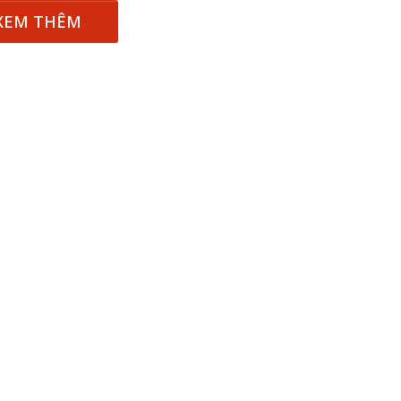
XEM THÊM
 một ngôi
Xin lỗi, rồi sao nữa?!
 Hồng của Hà
Lê Xuân Thọ