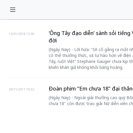
‘Ông Tây đạo diễn’ sành sỏi tiến
12/01/2018 12:00
đời
(Ngày Nay) - Lời hứa: "Sẽ cố gắng ra mắt n
có thể thưởng thức, và tự hào hơn về điện
Tây, ruột Việt” Stephane Gauger chưa kịp th
khiến khán giả không khỏi bàng hoàng.
Đoàn phim “Em chưa 18” đại thắn
29/11/2017 10:02
(Ngày Nay) - Ngoài giải thưởng cao quý Bô
chưa 18" còn được trao giải Nữ diễn viên ch