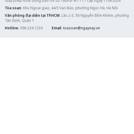
Giấy phép hoạt động báo chí số 160/GP-BTTTT cấp ngày 11/6/2024
Tòa soạn
: Khu Ngoại giao, 44/3 Vạn Bảo, phường Ngọc Hà, Hà Nội
Văn phòng đại diện tại TP.HCM
: Lầu 2-3, 58 Nguyễn Bỉnh Khiêm, phường
Tân Định, Quận 1
Hotline
: 096.234.1234
Email
:
toasoan@ngaynay.vn