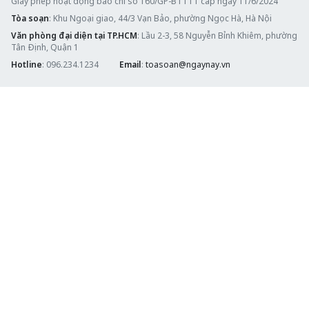
Giấy phép hoạt động báo chí số 160/GP-BTTTT cấp ngày 11/6/2024
Tòa soạn
: Khu Ngoại giao, 44/3 Vạn Bảo, phường Ngọc Hà, Hà Nội
Văn phòng đại diện tại TP.HCM
: Lầu 2-3, 58 Nguyễn Bỉnh Khiêm, phường
Tân Định, Quận 1
Hotline
: 096.234.1234
Email
:
toasoan@ngaynay.vn