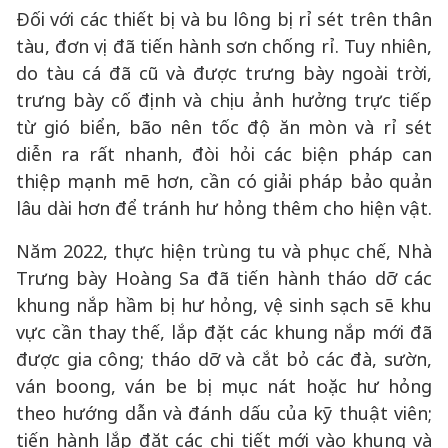
Đối với các thiết bị và bu lông bị rỉ sét trên thân
tàu, đơn vị đã tiến hành sơn chống rỉ. Tuy nhiên,
do tàu cá đã cũ và được trưng bày ngoài trời,
trưng bày cố định và chịu ảnh hưởng trực tiếp
từ gió biển, bão nên tốc độ ăn mòn và rỉ sét
diễn ra rất nhanh, đòi hỏi các biện pháp can
thiệp mạnh mẽ hơn, cần có giải pháp bảo quản
lâu dài hơn để tránh hư hỏng thêm cho hiện vật.
Năm 2022, thực hiện trùng tu và phục chế, Nhà
Trưng bày Hoàng Sa đã tiến hành tháo dỡ các
khung nắp hầm bị hư hỏng, vệ sinh sạch sẽ khu
vực cần thay thế, lắp đặt các khung nắp mới đã
được gia công; tháo dỡ và cắt bỏ các đà, sườn,
ván boong, ván be bị mục nát hoặc hư hỏng
theo hướng dẫn và đánh dấu của kỹ thuật viên;
tiến hành lắp đặt các chi tiết mới vào khung và