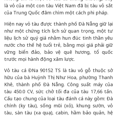
là vỏ của một con tàu Việt Nam đã bị tàu vỏ sắt
của Trung Quốc đâm chìm một cách phi pháp.
Hiện nay vỏ tàu được thành phố Đà Nẵng giữ lại
như một chứng tích lịch sử quan trọng, một tư
liệu lịch sử quý giá nhằm hun đúc tinh thần yêu
nước cho thế hệ tuổi trẻ, bằng mọi giá phải giữ
vững biển đảo, bảo vệ quê hương, tổ quốc
trước mọi hành động xâm lược.
Vỏ tàu cá ĐNa 90152 TS là tàu vỏ gỗ thuộc sở
hữu của bà Huỳnh Thị Như Hoa, phường Thanh
Khê, thành phố Đà Nẵng. Công suất máy của
tàu 450.0 CV, sức chở tối đa của tàu 17,66 tấn.
Cấu tạo chung của loại tàu đánh cá này gồm: Đà
chính (ky tàu), sống mũi (xỏ), khung sườn, vỏ
tàu, sàn tàu (xa quạ), cabin, hầm bảo quản, hệ