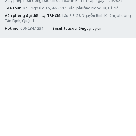
Giấy phép hoạt động báo chí số 160/GP-BTTTT cấp ngày 11/6/2024
Tòa soạn
: Khu Ngoại giao, 44/3 Vạn Bảo, phường Ngọc Hà, Hà Nội
Văn phòng đại diện tại TP.HCM
: Lầu 2-3, 58 Nguyễn Bỉnh Khiêm, phường
Tân Định, Quận 1
Hotline
: 096.234.1234
Email
:
toasoan@ngaynay.vn