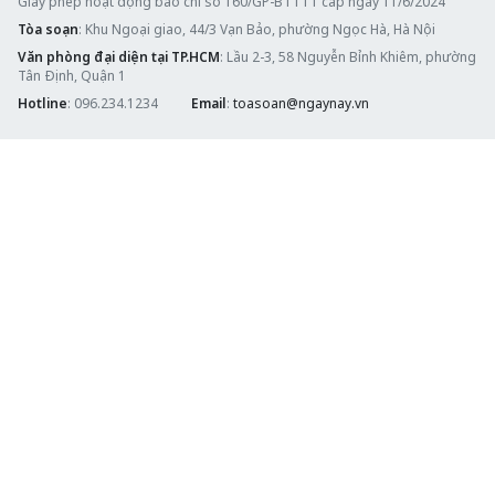
Giấy phép hoạt động báo chí số 160/GP-BTTTT cấp ngày 11/6/2024
Tòa soạn
: Khu Ngoại giao, 44/3 Vạn Bảo, phường Ngọc Hà, Hà Nội
Văn phòng đại diện tại TP.HCM
: Lầu 2-3, 58 Nguyễn Bỉnh Khiêm, phường
Tân Định, Quận 1
Hotline
: 096.234.1234
Email
:
toasoan@ngaynay.vn