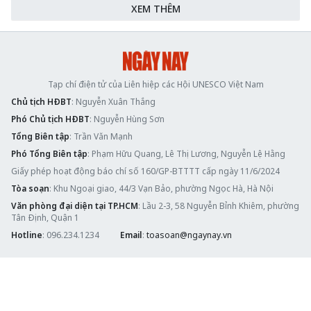
XEM THÊM
Tạp chí điện tử của Liên hiệp các Hội UNESCO Việt Nam
Chủ tịch HĐBT
: Nguyễn Xuân Thắng
Phó Chủ tịch HĐBT
: Nguyễn Hùng Sơn
Tổng Biên tập
: Trần Văn Mạnh
Phó Tổng Biên tập
: Phạm Hữu Quang, Lê Thị Lương, Nguyễn Lệ Hằng
Giấy phép hoạt động báo chí số 160/GP-BTTTT cấp ngày 11/6/2024
Tòa soạn
: Khu Ngoại giao, 44/3 Vạn Bảo, phường Ngọc Hà, Hà Nội
Văn phòng đại diện tại TP.HCM
: Lầu 2-3, 58 Nguyễn Bỉnh Khiêm, phường
Tân Định, Quận 1
Hotline
: 096.234.1234
Email
:
toasoan@ngaynay.vn