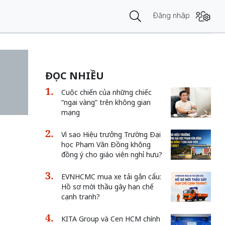
Đăng nhập
ĐỌC NHIỀU
Cuộc chiến của những chiếc
“ngai vàng” trên không gian
mạng
Vì sao Hiệu trưởng Trường Đại
học Phạm Văn Đồng không
đồng ý cho giáo viên nghỉ hưu?
EVNHCMC mua xe tải gắn cẩu:
Hồ sơ mời thầu gây hạn chế
cạnh tranh?
KITA Group và Cen HCM chính