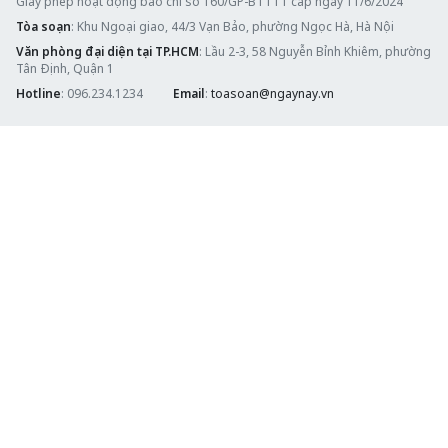
Giấy phép hoạt động báo chí số 160/GP-BTTTT cấp ngày 11/6/2024
Tòa soạn
: Khu Ngoại giao, 44/3 Vạn Bảo, phường Ngọc Hà, Hà Nội
Văn phòng đại diện tại TP.HCM
: Lầu 2-3, 58 Nguyễn Bỉnh Khiêm, phường
Tân Định, Quận 1
Hotline
: 096.234.1234
Email
:
toasoan@ngaynay.vn