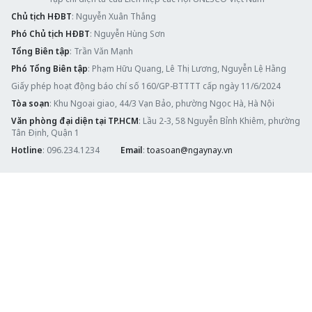
Chủ tịch HĐBT
: Nguyễn Xuân Thắng
Phó Chủ tịch HĐBT
: Nguyễn Hùng Sơn
Tổng Biên tập
: Trần Văn Mạnh
Phó Tổng Biên tập
: Phạm Hữu Quang, Lê Thị Lương, Nguyễn Lệ Hằng
Giấy phép hoạt động báo chí số 160/GP-BTTTT cấp ngày 11/6/2024
Tòa soạn
: Khu Ngoại giao, 44/3 Vạn Bảo, phường Ngọc Hà, Hà Nội
Văn phòng đại diện tại TP.HCM
: Lầu 2-3, 58 Nguyễn Bỉnh Khiêm, phường
Tân Định, Quận 1
Hotline
: 096.234.1234
Email
:
toasoan@ngaynay.vn