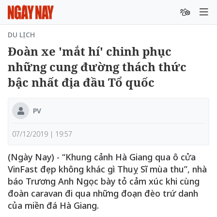
DU LỊCH
Đoàn xe 'mắt hí' chinh phục
những cung đường thách thức
bậc nhất địa đầu Tổ quốc
PV
07/12/2019 | 19:57
(Ngày Nay) - “Khung cảnh Hà Giang qua ô cửa
VinFast đẹp không khác gì Thuỵ Sĩ mùa thu”, nhà
báo Trương Anh Ngọc bày tỏ cảm xúc khi cùng
đoàn caravan đi qua những đoạn đèo trứ danh
của miền đá Hà Giang.