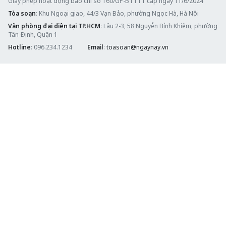
Giấy phép hoạt động báo chí số 160/GP-BTTTT cấp ngày 11/6/2024
Tòa soạn
: Khu Ngoại giao, 44/3 Vạn Bảo, phường Ngọc Hà, Hà Nội
Văn phòng đại diện tại TP.HCM
: Lầu 2-3, 58 Nguyễn Bỉnh Khiêm, phường
Tân Định, Quận 1
Hotline
: 096.234.1234
Email
:
toasoan@ngaynay.vn