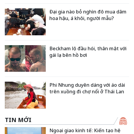
Đại gia nào bỏ nghìn đô mua dâm
hoa hậu, á khôi, người mẫu?
Beckham lộ đầu hói, thân mật với
gái lạ bên hồ bơi
Phi Nhung duyên dáng với áo dài
trên xuồng đi chợ nổi ở Thái Lan
TIN MỚI
Ngoại giao kinh tế: Kiến tạo hệ