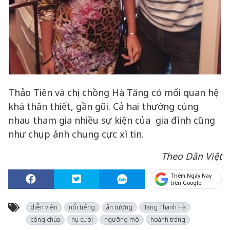
Thảo Tiên và chị chồng Hà Tăng có mối quan hệ
khá thân thiết, gần gũi. Cả hai thường cùng
nhau tham gia nhiều sự kiện của gia đình cũng
như chụp ảnh chung cực xì tin.
Theo Dân Việt
Thêm Ngày Nay
trên Google
diễn viên
nổi tiếng
ấn tượng
Tăng Thanh Hà
công chúa
nụ cười
ngưỡng mộ
hoành tráng