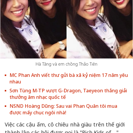
Hà Tăng và em chồng Thảo Tiên
MC Phan Anh viết thư gửi bà xã kỷ niệm 17 năm yêu
nhau
Sơn Tùng M-TP vượt G-Dragon, Taeyeon thắng giải
thưởng âm nhạc quốc tế
NSND Hoàng Dũng: Sau vai Phan Quân tôi mua
được mấy chục ngôi nhà!
Việc các cậu ấm, cô chiêu nhà giàu trên thế giới
thành lập các hội được gọi là "Rich Kids of ..."