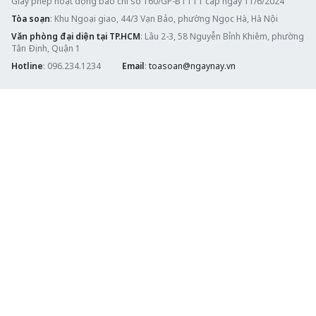
Giấy phép hoạt động báo chí số 160/GP-BTTTT cấp ngày 11/6/2024
Tòa soạn
: Khu Ngoại giao, 44/3 Vạn Bảo, phường Ngọc Hà, Hà Nội
Văn phòng đại diện tại TP.HCM
: Lầu 2-3, 58 Nguyễn Bỉnh Khiêm, phường
Tân Định, Quận 1
Hotline
: 096.234.1234
Email
:
toasoan@ngaynay.vn