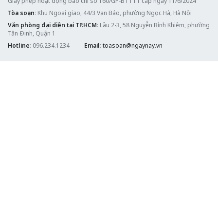
Giấy phép hoạt động báo chí số 160/GP-BTTTT cấp ngày 11/6/2024
Tòa soạn
: Khu Ngoại giao, 44/3 Vạn Bảo, phường Ngọc Hà, Hà Nội
Văn phòng đại diện tại TP.HCM
: Lầu 2-3, 58 Nguyễn Bỉnh Khiêm, phường
Tân Định, Quận 1
Hotline
: 096.234.1234
Email
:
toasoan@ngaynay.vn