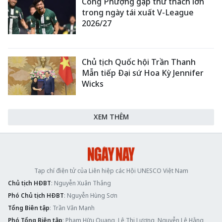
Công Phượng gặp thử thách lớn
trong ngày tái xuất V-League
2026/27
Chủ tịch Quốc hội Trần Thanh
Mẫn tiếp Đại sứ Hoa Kỳ Jennifer
Wicks
XEM THÊM
Tạp chí điện tử của Liên hiệp các Hội UNESCO Việt Nam
Chủ tịch HĐBT
: Nguyễn Xuân Thắng
Phó Chủ tịch HĐBT
: Nguyễn Hùng Sơn
Tổng Biên tập
: Trần Văn Mạnh
Phó Tổng Biên tập
: Phạm Hữu Quang, Lê Thị Lương, Nguyễn Lệ Hằng