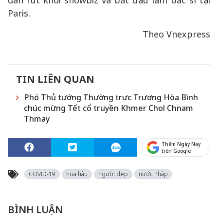
dần rút khỏi showbiz và bắt đầu làm bác sĩ tại
Paris.
Theo Vnexpress
TIN LIÊN QUAN
Phó Thủ tướng Thường trực Trương Hòa Bình
chúc mừng Tết cổ truyền Khmer Chol Chnam
Thmay
Thêm Ngày Nay
trên Google
COVID-19
hoa hậu
người đẹp
nước Pháp
BÌNH LUẬN