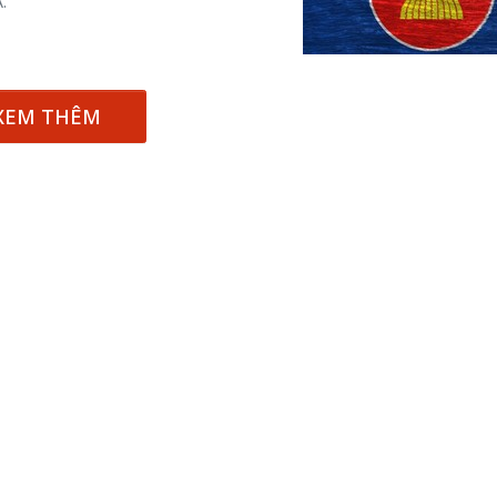
.
XEM THÊM
50 năm Việt Nam gia
m gia
nhập UNESCO: Khơi
50 năm Việt 
 Khơi
nguồn nội lực văn hóa,
nhập UNESCO
n hóa,
định hình vị thế kiến
nguồn nội lực, 
 kiến
tạo | Kỳ 1: Khát vọng
vị thế kiến tạo
 nhập
hòa bình thể hiện trong
Chuyển hóa 
n lĩnh
quyết định lịch sử
thành động l
triển