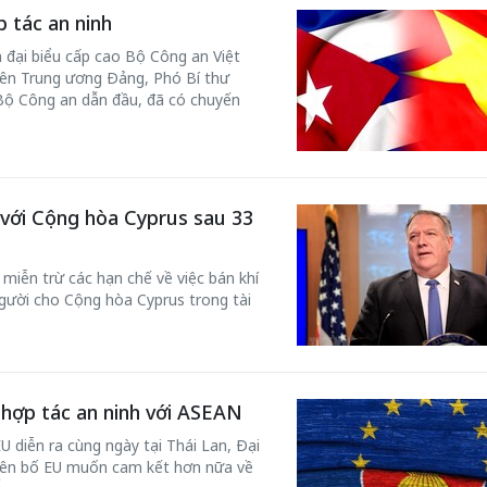
 tác an ninh
 đại biểu cấp cao Bộ Công an Việt
ên Trung ương Đảng, Phó Bí thư
Bộ Công an dẫn đầu, đã có chuyến
 với Cộng hòa Cyprus sau 33
 một ngôi
Xin lỗi, rồi sao nữa?!
iễn trừ các hạn chế về việc bán khí
 Hồng của Hà
người cho Cộng hòa Cyprus trong tài
Lê Xuân Thọ
hợp tác an ninh với ASEAN
 diễn ra cùng ngày tại Thái Lan, Đại
uyên bố EU muốn cam kết hơn nữa về