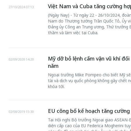
Việt Nam và Cuba tăng cường hợp
27/10/2024 07:13
(Ngày Nay) - Từ ngày 22 - 26/10/2024, đoàn
Nam do Thượng tướng Trần Quốc Tỏ, Ủy vi
Đảng ủy Công an Trung ương, Thứ trưởng 
thăm và làm việc tại Cuba.
Mỹ dỡ bỏ lệnh cấm vận vũ khí đối
02/09/2020 14:20
năm
Bắc Biên - Giữ
 đến chơi nhà
Ngoại trưởng Mike Pompeo cho biết Mỹ sẽ m
làng ven sông
tài và dịch vụ quốc phòng không gây chết 
Nội
khóa tới.
TS. Trần Kim Hào
EU công bố kế hoạch tăng cường 
02/08/2019 15:30
Tại Hội nghị Bộ trưởng Ngoại giao ASEAN-EU
diện cấp cao của EU Federica Mogherini t