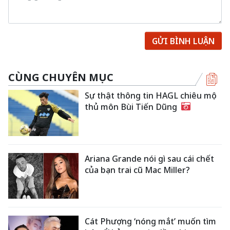
GỬI BÌNH LUẬN
CÙNG CHUYÊN MỤC
Sự thật thông tin HAGL chiêu mộ
thủ môn Bùi Tiến Dũng
Ariana Grande nói gì sau cái chết
của bạn trai cũ Mac Miller?
Cát Phượng ‘nóng mắt’ muốn tìm