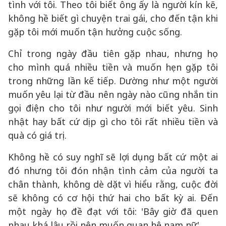
tình với tôi. Theo tôi biết ông ấy là người kín kẽ,
không hề biết gì chuyện trai gái, cho đến tận khi
gặp tôi mới muốn tận hưởng cuộc sống.
Chỉ trong ngày đầu tiên gặp nhau, nhưng họ
cho mình quá nhiều tiền và muốn hẹn gặp tôi
trong những lần kế tiếp. Dường như một người
muốn yêu lại từ đầu nên ngày nào cũng nhắn tin
gọi điện cho tôi như người mới biết yêu. Sinh
nhật hay bất cứ dịp gì cho tôi rất nhiều tiền và
quà có giá trị.
Không hề có suy nghĩ sẽ lợi dụng bất cứ một ai
đó nhưng tôi đón nhận tình cảm của người ta
chân thành, không dè dặt vì hiểu rằng, cuộc đời
sẽ không có cơ hội thứ hai cho bất kỳ ai. Đến
một ngày họ đề đạt với tôi: 'Bây giờ đã quen
nhau khá lâu rồi nên muốn quan hệ nam nữ'.