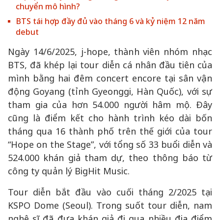
chuyển mô hình?
BTS tái hợp đầy đủ vào tháng 6 và kỷ niệm 12 năm
debut
Ngày 14/6/2025, j-hope, thành viên nhóm nhạc
BTS, đã khép lại tour diễn cá nhân đầu tiên của
mình bằng hai đêm concert encore tại sân vận
động Goyang (tỉnh Gyeonggi, Hàn Quốc), với sự
tham gia của hơn 54.000 người hâm mộ. Đây
cũng là điểm kết cho hành trình kéo dài bốn
tháng qua 16 thành phố trên thế giới của tour
“Hope on the Stage”, với tổng số 33 buổi diễn và
524.000 khán giả tham dự, theo thông báo từ
công ty quản lý BigHit Music.
Tour diễn bắt đầu vào cuối tháng 2/2025 tại
KSPO Dome (Seoul). Trong suốt tour diễn, nam
nghệ sĩ đã đưa khán giả đi qua nhiều địa điểm