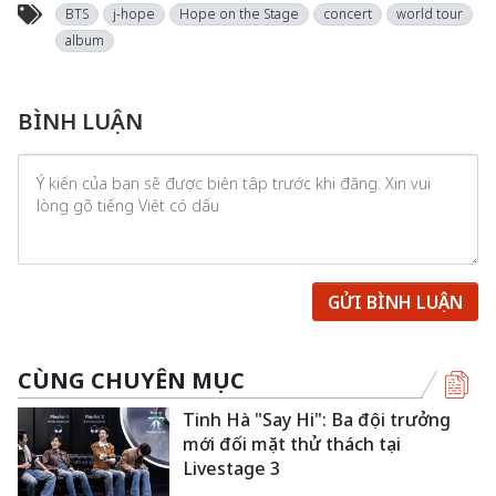
BTS
j-hope
Hope on the Stage
concert
world tour
album
BÌNH LUẬN
GỬI BÌNH LUẬN
CÙNG CHUYÊN MỤC
Tinh Hà "Say Hi": Ba đội trưởng
mới đối mặt thử thách tại
Livestage 3