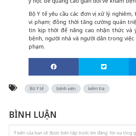
y học để quảng cáo gian dối về khám bện
Bộ Y tế yêu cầu các đơn vị xử lý nghiêm,
vi phạm; đồng thời tăng cường quán triệ
tin kịp thời để nâng cao nhận thức và 
bệnh, người nhà và người dân trong việc 
phạm.
Bộ Y tế
bệnh viện
kiểm tra
BÌNH LUẬN