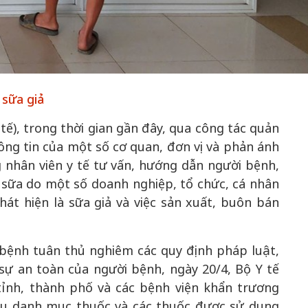
m gia
 Khơi
50 năm Việt Nam gia
50 năm Việt 
 sữa giả
n hóa,
nhập UNESCO: Khơi
nhập UNESCO
 kiến
nguồn nội lực văn hóa,
nguồn nội lực 
ế), trong thời gian gần đây, qua công tác quản
u ấn
định hình vị thế kiến
định hình vị t
ông tin của một số cơ quan, đơn vị và phản ánh
trình
tạo | Kỳ 4: Sáng kiến
tạo | Kỳ 3: H
g nhân viên y tế tư vấn, hướng dẫn người bệnh,
 cầu
làm nên diện mạo mới
quốc tế bằng 
 sữa do một số doanh nghiệp, tổ chức, cá nhân
Việt Nam
hát hiện là sữa giả và việc sản xuất, buôn bán
ệnh tuân thủ nghiêm các quy định pháp luật,
sự an toàn của người bệnh, ngày 20/4, Bộ Y tế
tỉnh, thành phố và các bệnh viện khẩn trương
hiếu danh mục thuốc và các thuốc được sử dụng