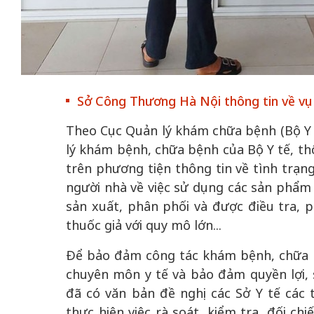
 gia
50 năm Việt Na
hơi
50 năm Việt Nam gia
nhập UNESCO –
Sở Công Thương Hà Nội thông tin về vụ
 hóa,
nhập UNESCO - Khơi
nguồn nội lực vă
iến
nguồn nội lực, định hình
định hình vị thế
Theo Cục Quản lý khám chữa bệnh (Bộ Y t
vọng
vị thế kiến tạo | Kỳ 2:
tạo | Kỳ 5: Dấ
lý khám bệnh, chữa bệnh của Bộ Y tế, th
trong
Chuyển hóa hợp tác
trong chương 
trên phương tiện thông tin về tình trạn
sử
thành động lực phát
nghị sự toàn
người nhà về việc sử dụng các sản phẩm
triển
sản xuất, phân phối và được điều tra, p
thuốc giả với quy mô lớn...
Để bảo đảm công tác khám bệnh, chữa b
chuyên môn y tế và bảo đảm quyền lợi, 
đã có văn bản đề nghị các Sở Y tế các 
thực hiện việc rà soát, kiểm tra, đối c