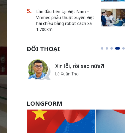
Lần đầu tiên tại Việt Nam –
Vinmec phẫu thuật xuyên Việt
hai chiều bằng robot cách xa
1.700km
ĐỐI THOẠI
i
Xin lỗi, rồi sao nữa?!
ủa Hà
Lê Xuân Thọ
LONGFORM