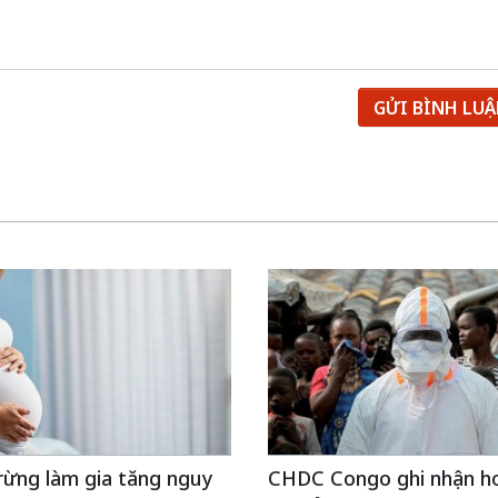
GỬI BÌNH LU
rừng làm gia tăng nguy
CHDC Congo ghi nhận hơ