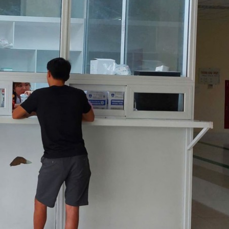
Bắc Biên - Giữ một ngô
i nhà
làng ven sông Hồng c
Nội
TS. Trần Kim Hào