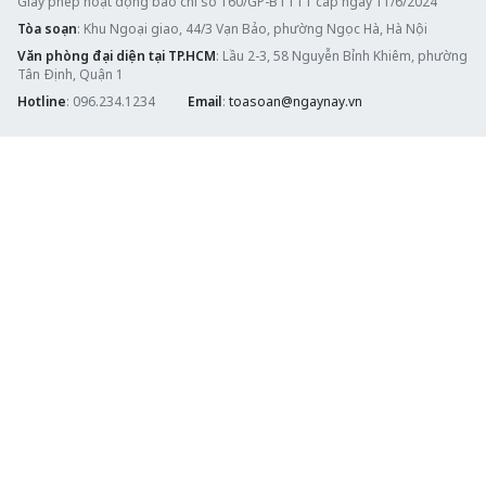
Giấy phép hoạt động báo chí số 160/GP-BTTTT cấp ngày 11/6/2024
Tòa soạn
: Khu Ngoại giao, 44/3 Vạn Bảo, phường Ngọc Hà, Hà Nội
Văn phòng đại diện tại TP.HCM
: Lầu 2-3, 58 Nguyễn Bỉnh Khiêm, phường
Tân Định, Quận 1
Hotline
: 096.234.1234
Email
:
toasoan@ngaynay.vn