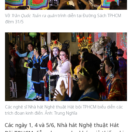
Vở
Trần Quốc Toản ra quân
trình diễn tại Đường Sách TPHCM
đêm 31/5
Các nghệ sĩ Nhà hát Nghệ thuật Hát bội TPHCM biểu diễn các
trích đoạn kinh điển. Ảnh: Trung Nghĩa
Các ngày 1, 4 và 5/6, Nhà hát Nghệ thuật Hát