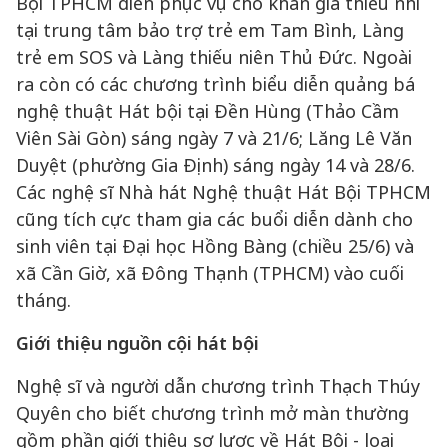
Bội TPHCM diễn phục vụ cho khán giả thiếu nhi
tại trung tâm bảo trợ trẻ em Tam Bình, Làng
trẻ em SOS và Làng thiếu niên Thủ Đức. Ngoài
ra còn có các chương trình biểu diễn quảng bá
nghệ thuật Hát bội tại Đền Hùng (Thảo Cầm
Viên Sài Gòn) sáng ngày 7 và 21/6; Lăng Lê Văn
Duyệt (phường Gia Định) sáng ngày 14 và 28/6.
Các nghệ sĩ Nhà hát Nghệ thuật Hát Bội TPHCM
cũng tích cực tham gia các buổi diễn dành cho
sinh viên tại Đại học Hồng Bàng (chiều 25/6) và
xã Cần Giờ, xã Đông Thạnh (TPHCM) vào cuối
tháng.
Giới thiệu nguồn cội hát bội
Nghệ sĩ và người dẫn chương trình Thạch Thúy
Quyên cho biết chương trình mở màn thường
gồm phần giới thiệu sơ lược về Hát Bội - loại