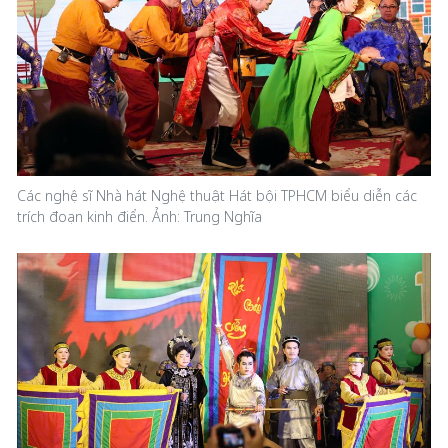
Các nghệ sĩ Nhà hát Nghệ thuật Hát bội TPHCM biểu diễn các
trích đoạn kinh điển. Ảnh: Trung Nghĩa