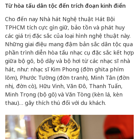
Từ hòa tấu dân tộc đến trích đoạn kinh điển
Cho đến nay Nhà hát Nghệ thuật Hát Bội
TPHCM tích cực gìn giữ, bảo tồn và phát huy
các giá trị đặc sắc của loại hình nghệ thuật này.
Những giai điệu mang đậm bản sắc dân tộc qua
phần trình diễn hòa tấu nhạc cụ đặc sắc kết hợp
giữa bộ gõ, bộ dây và bộ hơi từ các nhạc sĩ nhà
hát, như: nhạc sĩ Kim Phong (đờn ghita phím
lõm), Phước Tường (đờn tranh), Minh Tân (đờn
nhị, đờn cò), Hữu Vinh, Văn Đô, Thanh Tuấn,
Minh Trọng (bộ gõ) và Văn Tòng (kèn lá, kèn
thau)… gây thích thú đối với du khách.