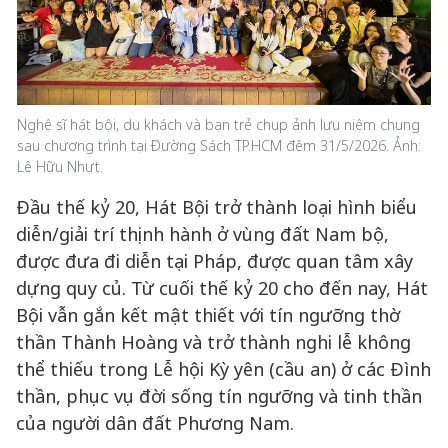
Nghệ sĩ hát bội, du khách và bạn trẻ chụp ảnh lưu niệm chung
sau chương trình tại Đường Sách TP.HCM đêm 31/5/2026. Ảnh:
Lê Hữu Nhựt.
Đầu thế kỷ 20, Hát Bội trở thành loại hình biểu
diễn/giải trí thịnh hành ở vùng đất Nam bộ,
được đưa đi diễn tại Pháp, được quan tâm xây
dựng quy củ. Từ cuối thế kỷ 20 cho đến nay, Hát
Bội vẫn gắn kết mật thiết với tín ngưỡng thờ
thần Thành Hoàng và trở thành nghi lễ không
thể thiếu trong Lễ hội Kỳ yên (cầu an) ở các Đình
thần, phục vụ đời sống tín ngưỡng và tinh thần
của người dân đất Phương Nam.