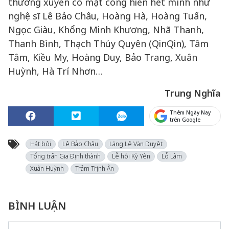
thường xuyên có mặt cống hiến hết mình như
nghệ sĩ Lê Bảo Châu, Hoàng Hà, Hoàng Tuấn,
Ngọc Giàu, Khổng Minh Khương, Nhã Thanh,
Thanh Bình, Thạch Thúy Quyên (QinQin), Tâm
Tâm, Kiều My, Hoàng Duy, Bảo Trang, Xuân
Huỳnh, Hà Trí Nhơn…
Trung Nghĩa
Thêm Ngày Nay
trên Google
Hát bội
Lê Bảo Châu
Lăng Lê Văn Duyệt
Tổng trấn Gia Định thành
Lễ hội Kỳ Yên
Lỗ Lâm
Xuân Huỳnh
Trảm Trịnh Ân
BÌNH LUẬN