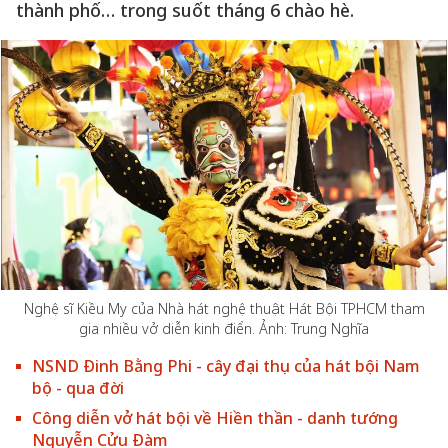
thành phố… trong suốt tháng 6 chào hè.
Nghệ sĩ Kiều My của Nhà hát nghệ thuật Hát Bội TPHCM tham
gia nhiều vở diễn kinh điển. Ảnh: Trung Nghĩa
NSND Đinh Bằng Phi - cây đại thụ của hát bội Nam
bộ - qua đời
Công diễn vở hát bội về Hiền thần - danh tướng
Nguyễn Cửu Đàm