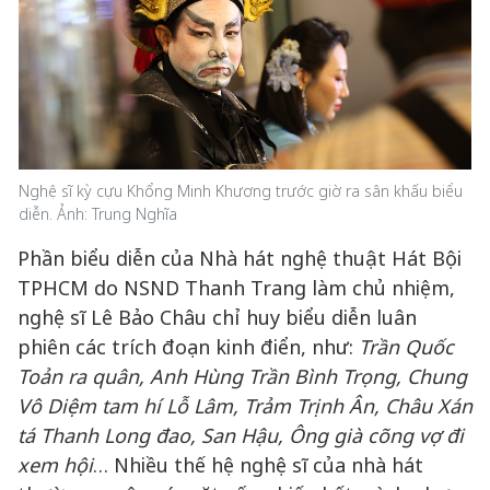
Nghệ sĩ kỳ cựu Khổng Minh Khương trước giờ ra sân khấu biểu
diễn. Ảnh: Trung Nghĩa
Phần biểu diễn của Nhà hát nghệ thuật Hát Bội
TPHCM do NSND Thanh Trang làm chủ nhiệm,
nghệ sĩ Lê Bảo Châu chỉ huy biểu diễn luân
phiên các trích đoạn kinh điển, như:
Trần Quốc
Toản ra quân, Anh Hùng Trần Bình Trọng,
Chung
Vô Diệm
tam hí
Lỗ Lâm
,
Trảm Trịnh Ân
, Châu Xán
tá Thanh Long đao, San Hậu, Ông già cõng vợ đi
xem hội
… Nhiều thế hệ nghệ sĩ của nhà hát