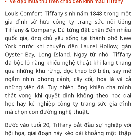
Vẻ đẹp mùa thu trên chao đèn kính màu Tiffany
Louis Comfort Tiffany sinh năm 1848 trong một
gia đình sở hữu công ty trang sức nổi tiếng
Tiffany & Company. Dù từng đặt chân đến nhiều
quốc gia, ông chủ yếu sống tại thành phố New
York trước khi chuyển đến Laurel Hollow, gần
Oyster Bay, Long Island. Ngay từ nhỏ, Tiffany
đã bộc lộ năng khiếu nghệ thuật khi lang thang
qua những khu rừng, dọc theo bờ biển, say mê
ngắm nhìn phong cảnh, cây cối, hoa lá và cả
những viên đá. Tuy nhiên, ông khiến cha mình
thất vọng khi quyết định không theo học đại
học hay kế nghiệp công ty trang sức gia đình
mà chọn con đường nghệ thuật.
Bước vào tuổi 20, Tiffany bắt đầu sự nghiệp với
hội họa, giai đoạn này kéo dài khoảng một thập