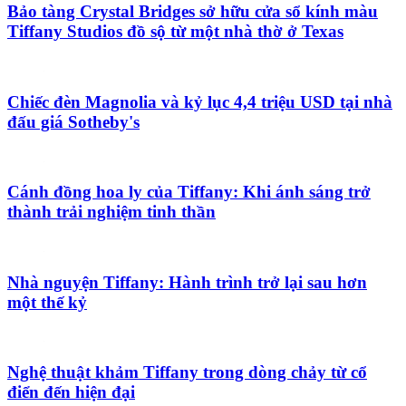
Bảo tàng Crystal Bridges sở hữu cửa sổ kính màu
Tiffany Studios đồ sộ từ một nhà thờ ở Texas
Chiếc đèn Magnolia và kỷ lục 4,4 triệu USD tại nhà
đấu giá Sotheby's
Cánh đồng hoa ly của Tiffany: Khi ánh sáng trở
thành trải nghiệm tinh thần
Nhà nguyện Tiffany: Hành trình trở lại sau hơn
một thế kỷ
Nghệ thuật khảm Tiffany trong dòng chảy từ cổ
điển đến hiện đại