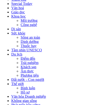
Special Today
Văn hoá
Giáo dục
Khoa học
Môi trường
Công nghệ
Di sản
Sức khỏe
Sống an toàn
Dinh dưỡng
Thuốc hay
Tầm nhìn UNESCO
Du lịch
Điểm đến
Trải nghiệm
Khách sạn
Ẩm thực
Phương tiện
Đất nước - Con người
Thế giới
Bình luận
Hồ sơ
Văn hóa Doanh nghiệp
Không gian sống
Phát triển bền vững