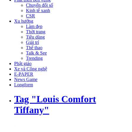
Chuyển đổi số
Kinh tế xanh
CSR
Xu hướng
Làm đẹp
Thời trang
Tiêu dùng
Giải trí
Thể thao
Talk & See
Trending
Phật giáo
Xe và Công nghệ
E-PAPER
News Game
Longform
Tag "Louis Comfort
Tiffany"