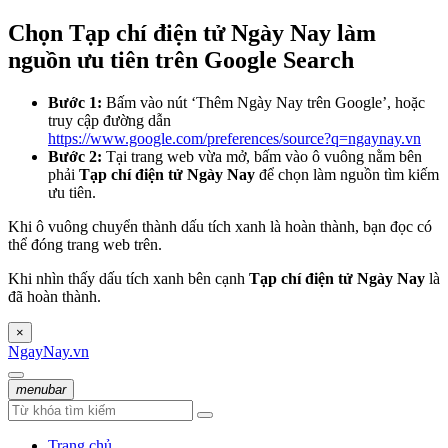
Chọn Tạp chí điện tử Ngày Nay làm
nguồn ưu tiên trên Google Search
Bước 1:
Bấm vào nút ‘Thêm Ngày Nay trên Google’, hoặc
truy cập đường dẫn
https://www.google.com/preferences/source?q=ngaynay.vn
Bước 2:
Tại trang web vừa mở, bấm vào ô vuông nằm bên
phải
Tạp chí điện tử Ngày Nay
để chọn làm nguồn tìm kiếm
ưu tiên.
Khi ô vuông chuyển thành dấu tích xanh là hoàn thành, bạn đọc có
thể đóng trang web trên.
Khi nhìn thấy dấu tích xanh bên cạnh
Tạp chí điện tử Ngày Nay
là
đã hoàn thành.
×
NgayNay.vn
menubar
Trang chủ