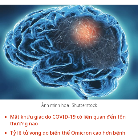
Ảnh minh họa -Shutterstock
Mất khứu giác do COVID-19 có liên quan đến tổn
thương não
Tỷ lệ tử vong do biến thể Omicron cao hơn bệnh