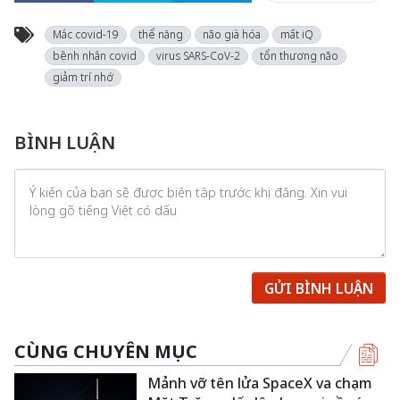
Mắc covid-19
thể nặng
não già hóa
mất iQ
bệnh nhân covid
virus SARS-CoV-2
tổn thương não
giảm trí nhớ
BÌNH LUẬN
GỬI BÌNH LUẬN
CÙNG CHUYÊN MỤC
Mảnh vỡ tên lửa SpaceX va chạm