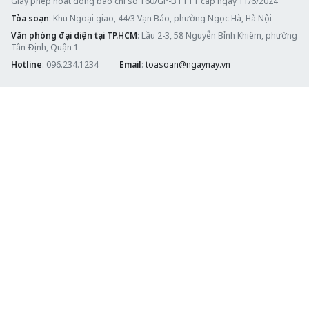
Giấy phép hoạt động báo chí số 160/GP-BTTTT cấp ngày 11/6/2024
Tòa soạn
: Khu Ngoại giao, 44/3 Vạn Bảo, phường Ngọc Hà, Hà Nội
Văn phòng đại diện tại TP.HCM
: Lầu 2-3, 58 Nguyễn Bỉnh Khiêm, phường
Tân Định, Quận 1
Hotline
: 096.234.1234
Email
:
toasoan@ngaynay.vn