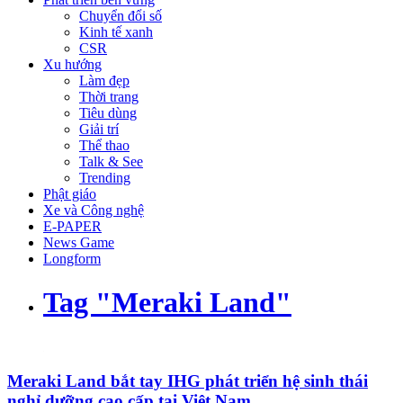
Chuyển đổi số
Kinh tế xanh
CSR
Xu hướng
Làm đẹp
Thời trang
Tiêu dùng
Giải trí
Thể thao
Talk & See
Trending
Phật giáo
Xe và Công nghệ
E-PAPER
News Game
Longform
Tag "Meraki Land"
Meraki Land bắt tay IHG phát triển hệ sinh thái
nghỉ dưỡng cao cấp tại Việt Nam