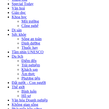
Special Today
Văn hoá
Giáo dục
Khoa học
Môi trường
Công nghệ
Di sản
Sức khỏe
Sống an toàn
Dinh dưỡng
Thuốc hay
Tầm nhìn UNESCO
Du lịch
Điểm đến
Trải nghiệm
Khách sạn
Ẩm thực
Phương tiện
Đất nước - Con người
Thế giới
Bình luận
Hồ sơ
Văn hóa Doanh nghiệp
Không gian sống
Phát triển bền vững