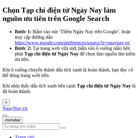
Chọn Tạp chí điện tử Ngày Nay làm
nguồn ưu tiên trên Google Search
Bước 1:
Bấm vào nút ‘Thêm Ngày Nay trên Google’, hoặc
truy cập đường dẫn
https://www.google.com/preferences/source?q=ngaynay.vn
Bước 2:
Tại trang web vừa mở, bấm vào ô vuông nằm bên
phải
Tạp chí điện tử Ngày Nay
để chọn làm nguồn tìm kiếm
ưu tiên.
Khi ô vuông chuyển thành dấu tích xanh là hoàn thành, bạn đọc có
thể đóng trang web trên.
Khi nhìn thấy dấu tích xanh bên cạnh
Tạp chí điện tử Ngày Nay
là
đã hoàn thành.
×
NgayNay.vn
menubar
Trang chủ