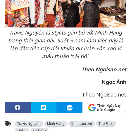
Travis Nguyễn là stylits gắn bó với Minh Hằng
trong thời gian dài. Suốt 5 năm làm việc đây là
lần đầu tiên cặp đôi khiến dư luận xôn xao vì
mâu thuẫn 'nội bộ'.
Theo Ngoisao.net
Ngọc Ánh
Theo Ngoisao.net
Thêm Ngày Nay
trên Google
Travis Nguyễn
Minh Hằng
Saint Laurent
The Face
stylist
sơ khảo