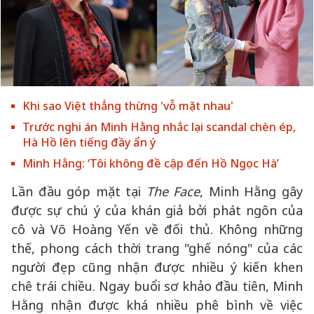
Khi sao Việt thẳng thừng 'vỗ mặt nhau'
Trước nghi án Minh Hằng nhắc lại scandal chèn ép,
Hà Hồ lên tiếng đầy ẩn ý
Minh Hằng: ‘Tôi không đề cập đến Hồ Ngọc Hà’
Lần đầu góp mặt tại
The Face
, Minh Hằng gây
được sự chú ý của khán giả bởi phát ngôn của
cô và Võ Hoàng Yến về đối thủ. Không những
thế, phong cách thời trang "ghế nóng" của các
người đẹp cũng nhận được nhiều ý kiến khen
chê trái chiều. Ngay buổi sơ khảo đầu tiên, Minh
Hằng nhận được khá nhiều phê bình về việc