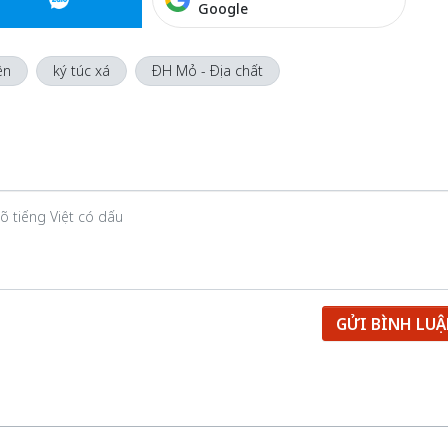
Google
ên
ký túc xá
ĐH Mỏ - Địa chất
GỬI BÌNH LU