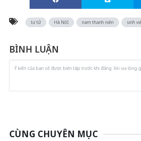
tự tử
Hà NộI
nam thanh niên
sinh vi
BÌNH LUẬN
CÙNG CHUYÊN MỤC