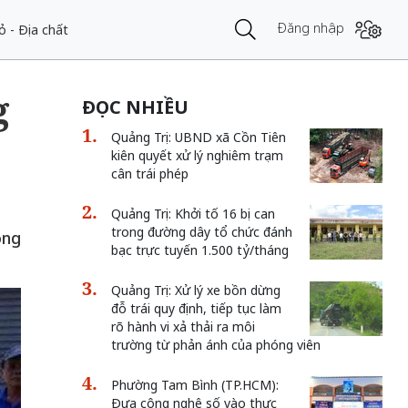
Đăng nhập
ỏ - Địa chất
g
ĐỌC NHIỀU
Quảng Trị: UBND xã Cồn Tiên
kiên quyết xử lý nghiêm trạm
cân trái phép
Quảng Trị: Khởi tố 16 bị can
trong đường dây tổ chức đánh
ong
bạc trực tuyến 1.500 tỷ/tháng
Quảng Trị: Xử lý xe bồn dừng
đỗ trái quy định, tiếp tục làm
rõ hành vi xả thải ra môi
trường từ phản ánh của phóng viên
Phường Tam Bình (TP.HCM):
Đưa công nghệ số vào thực