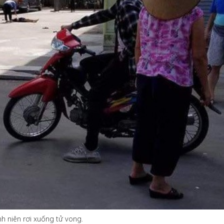
iữ một ngôi
Xin lỗi, rồi sao nữa?!
ng Hồng của Hà
Lê Xuân Thọ
o
h niên rơi xuống tử vong.