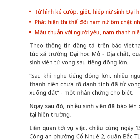
Tử hình kẻ cướp, giết, hiếp nữ sinh Đại 
Phát hiện thi thể đôi nam nữ ôm chặt n
Mâu thuẫn với người yêu, nam thanh niê
50 năm Việt Nam gia
50 năm Việt 
Theo thông tin đăng tải trên báo Vietn
nhập UNESCO: Khơi
nhập UNESCO
túc xá trường Đại học Mỏ - Địa chất, qu
ớc vào
nguồn nội lực văn hóa,
nguồn nội lực 
sinh viên tử vong sau tiếng động lớn.
 triển
định hình vị thế kiến
định hình vị 
“Sau khi nghe tiếng động lớn, nhiều ngư
 đô qua
tạo | Kỳ 4: Sáng kiến
tạo | Kỳ 3: H
 hóa
thanh niên chưa rõ danh tính đã tử vong
làm nên diện mạo mới
quốc tế bằng 
Việt Nam
xuống đất” - một nhân chứng cho biết.
Ngay sau đó, nhiều sinh viên đã báo lên
tại hiện trường.
Liên quan tới vụ việc, chiều cùng ngày 1
Công an phường Cổ Nhuế 2, quận Bắc Từ 