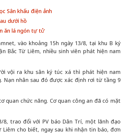
học Sân khấu điện ảnh
hau dưới hồ
n ăn lá ngón tự tử
50 năm Việt Nam gia
Nam gia
nhập UNESCO: Khơi
50 năm Việ
amnet, vào khoảng 15h ngày 13/8, tại khu B ký
: Khơi
nguồn nội lực văn hóa,
nhập UNESC
ận Bắc Từ Liêm, nhiều sinh viên phát hiện nam
văn hóa,
định hình vị thế kiến
nguồn nội lực
thế kiến
tạo | Kỳ 1: Khát vọng
vị thế kiến 
ời vội ra khu sân ký túc xá thì phát hiện nam
ội nhập
hòa bình thể hiện trong
Chuyển hóa
. Nạn nhân sau đó được xác định rơi từ tầng 9
bản lĩnh
quyết định lịch sử
thành động
triển
 cơ quan chức năng. Cơ quan công an đã có mặt
3/8, trao đổi với PV báo Dân Trí, một lãnh đạo
Liêm cho biết, ngay sau khi nhận tin báo, đơn