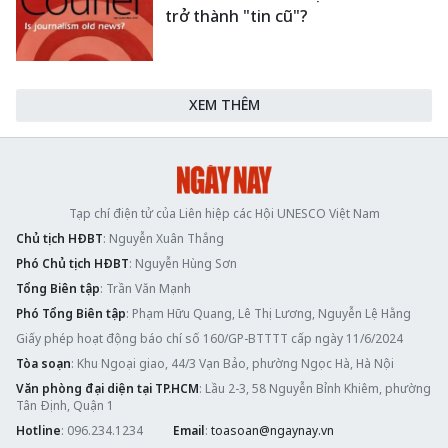
trở thành "tin cũ"?
XEM THÊM
Tạp chí điện tử của Liên hiệp các Hội UNESCO Việt Nam
Chủ tịch HĐBT
: Nguyễn Xuân Thắng
Phó Chủ tịch HĐBT
: Nguyễn Hùng Sơn
Tổng Biên tập
: Trần Văn Mạnh
Phó Tổng Biên tập
: Phạm Hữu Quang, Lê Thị Lương, Nguyễn Lệ Hằng
Giấy phép hoạt động báo chí số 160/GP-BTTTT cấp ngày 11/6/2024
Tòa soạn
: Khu Ngoại giao, 44/3 Vạn Bảo, phường Ngọc Hà, Hà Nội
Văn phòng đại diện tại TP.HCM
: Lầu 2-3, 58 Nguyễn Bỉnh Khiêm, phường
Tân Định, Quận 1
Hotline
: 096.234.1234
Email
:
toasoan@ngaynay.vn