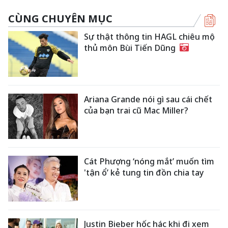
CÙNG CHUYÊN MỤC
Sự thật thông tin HAGL chiêu mộ
thủ môn Bùi Tiến Dũng
Ariana Grande nói gì sau cái chết
của bạn trai cũ Mac Miller?
Cát Phượng ‘nóng mắt’ muốn tìm
'tận ổ’ kẻ tung tin đồn chia tay
Justin Bieber hốc hác khi đi xem