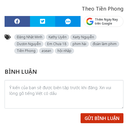
Theo Tiền Phong
Thêm Ngày Nay
trên Google
Đặng Nhật Minh
Kathy Uyên
Kaity Nguyễn
Dustin Nguyễn
Em Chưa 18
phim hài
đoàn làm phim
Tiền Phong
asean
hội nhập
BÌNH LUẬN
GỬI BÌNH LUẬN