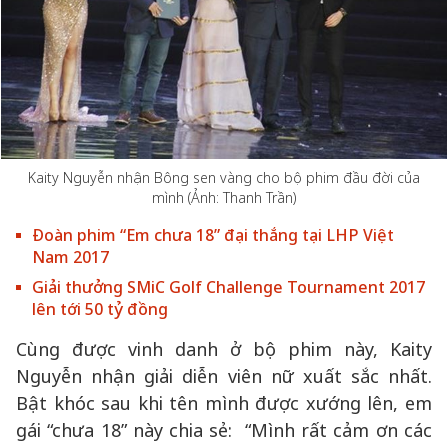
Kaity Nguyễn nhận Bông sen vàng cho bộ phim đầu đời của
mình (Ảnh: Thanh Trần)
Đoàn phim “Em chưa 18” đại thắng tại LHP Việt
Nam 2017
Giải thưởng SMiC Golf Challenge Tournament 2017
lên tới 50 tỷ đồng
Cùng được vinh danh ở bộ phim này, Kaity
Nguyễn nhận giải diễn viên nữ xuất sắc nhất.
Bật khóc sau khi tên mình được xướng lên, em
gái “chưa 18” này chia sẻ: “Mình rất cảm ơn các