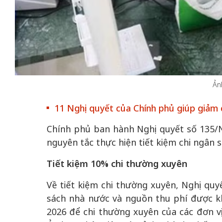
 gia
50 năm Việt Na
hơi
nhập UNESCO:
Ản
 hình
Hà Nội vững bước vào
nguồn nội lực vă
11 Nghị quyết của Chính phủ giúp giảm 
ỳ 2:
không gian phát triển
định hình vị thế
tác
mới - Kỳ 5: Thủ đô qua
tạo | Kỳ 4: Sán
Chính phủ ban hành Nghị quyết số 135/N
hát
lăng kính số hóa
làm nên diện m
nguyên tắc thực hiện tiết kiệm chi ngân
Tiết kiệm 10% chi thường xuyên
Về tiết kiệm chi thường xuyên, Nghị quy
sách nhà nước và nguồn thu phí được k
2026 để chi thường xuyên của các đơn v