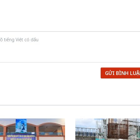
GỬI BÌNH LU