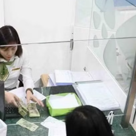
Bắc Biên - Giữ một ngô
i nhà
làng ven sông Hồng c
Nội
TS. Trần Kim Hào