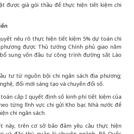
 được giá gói thầu để thực hiện tiết kiệm chi
iển
 quyết nêu rõ thực hiện tiết kiệm 5% dự toán chi
a phương được Thủ tướng Chính phủ giao năm
bổ sung vốn đầu tư công trình đường sắt Lào
đầu tư từ nguồn bội chi ngân sách địa phương;
 nghệ, đổi mới sáng tạo và chuyển đổi số.
oán cấp I quyết định số kinh phí tiết kiệm của
 theo từng lĩnh vực chi gửi Kho bạc Nhà nước để
iện chi ngân sách.
ết này, trên cơ sở bảo đảm yêu cầu thực hiện
ại và đặc thù quản lý chuyên ngành, Bộ Quốc