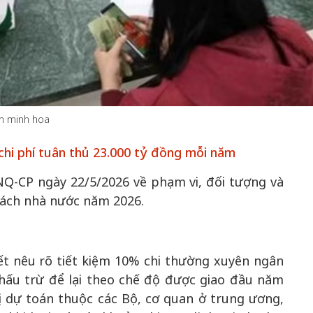
50 năm Việt 
m gia
50 năm Việt Nam gia
nhập UNESCO
 Khơi
nhập UNESCO: Khơi
nguồn nội lực 
h minh họa
n hóa,
nguồn nội lực văn hóa,
định hình vị t
chi phí tuân thủ 23.000 tỷ đồng mỗi năm
 kiến
định hình vị thế kiến
tạo | Kỳ 1: K
g kiến
tạo | Kỳ 3: Hội nhập
hòa bình thể h
Q-CP ngày 22/5/2026 về phạm vi, đối tượng và
ạo mới
quốc tế bằng bản lĩnh
quyết định l
 sách nhà nước năm 2026.
Việt Nam
ết nêu rõ tiết kiệm 10% chi thường xuyên ngân
hấu trừ để lại theo chế độ được giao đầu năm
ị dự toán thuộc các Bộ, cơ quan ở trung ương,