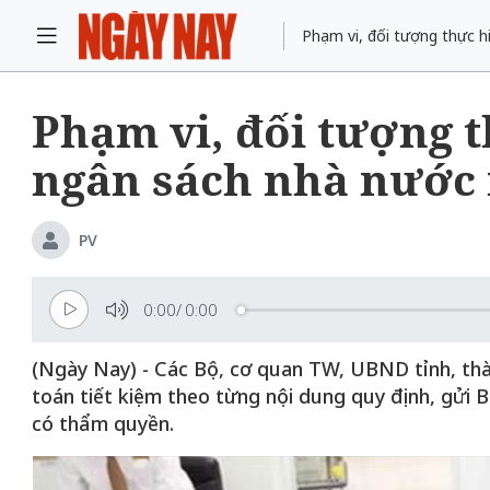
Phạm vi, đối tượng thực h
Phạm vi, đối tượng t
ngân sách nhà nước 
PV
0:00
/
0:00
(Ngày Nay) - Các Bộ, cơ quan TW, UBND tỉnh, th
toán tiết kiệm theo từng nội dung quy định, gửi 
có thẩm quyền.