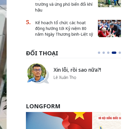
trường và ứng phó biến đổi khí
hậu
Kế hoạch tổ chức các hoạt
động hướng tới Kỷ niệm 80
năm Ngày Thương binh-Liệt sỹ
ĐỐI THOẠI
i
Xin lỗi, rồi sao nữa?!
ủa Hà
Lê Xuân Thọ
LONGFORM