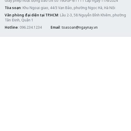
Giấy phép hoạt động báo chí số 160/GP-BTTTT cấp ngày 11/6/2024
Tòa soạn
: Khu Ngoại giao, 44/3 Vạn Bảo, phường Ngọc Hà, Hà Nội
Văn phòng đại diện tại TP.HCM
: Lầu 2-3, 58 Nguyễn Bỉnh Khiêm, phường
Tân Định, Quận 1
Hotline
: 096.234.1234
Email
:
toasoan@ngaynay.vn