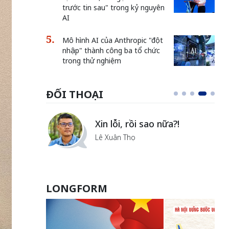
trước tin sau" trong kỷ nguyên
AI
Mô hình AI của Anthropic "đột
nhập" thành công ba tổ chức
trong thử nghiệm
ĐỐI THOẠI
i
Xin lỗi, rồi sao nữa?!
ủa Hà
Lê Xuân Thọ
LONGFORM