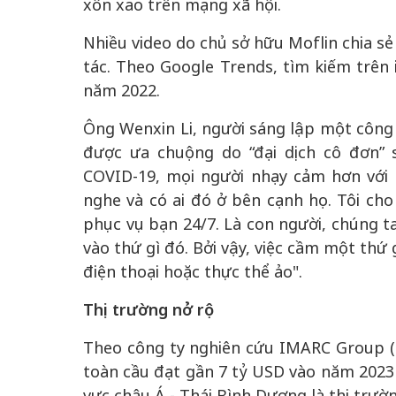
xôn xao trên mạng xã hội.
Nhiều video do chủ sở hữu Moflin chia sẻ
tác. Theo Google Trends, tìm kiếm trên 
năm 2022.
Ông Wenxin Li, người sáng lập một công 
được ưa chuộng do “đại dịch cô đơn” 
COVID-19, mọi người nhạy cảm hơn với
nghe và có ai đó ở bên cạnh họ. Tôi cho
phục vụ bạn 24/7. Là con người, chúng t
vào thứ gì đó. Bởi vậy, việc cầm một thứ g
điện thoại hoặc thực thể ảo".
Thị trường nở rộ
Theo công ty nghiên cứu IMARC Group (M
toàn cầu đạt gần 7 tỷ USD vào năm 2023 
vực châu Á - Thái Bình Dương là thị trườ