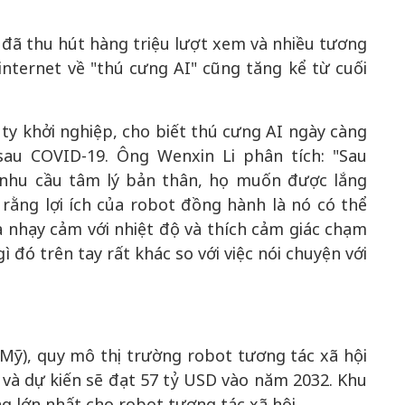
 đã thu hút hàng triệu lượt xem và nhiều tương
internet về "thú cưng AI" cũng tăng kể từ cuối
ty khởi nghiệp, cho biết thú cưng AI ngày càng
sau COVID-19. Ông Wenxin Li phân tích: "Sau
 nhu cầu tâm lý bản thân, họ muốn được lắng
 rằng lợi ích của robot đồng hành là nó có thể
a nhạy cảm với nhiệt độ và thích cảm giác chạm
ì đó trên tay rất khác so với việc nói chuyện với
ỹ), quy mô thị trường robot tương tác xã hội
và dự kiến sẽ đạt 57 tỷ USD vào năm 2032. Khu
ng lớn nhất cho robot tương tác xã hội.