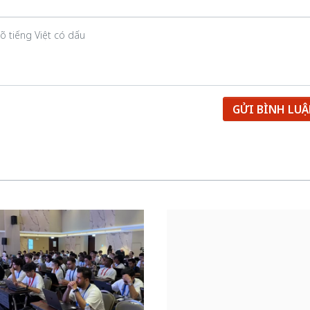
GỬI BÌNH LU