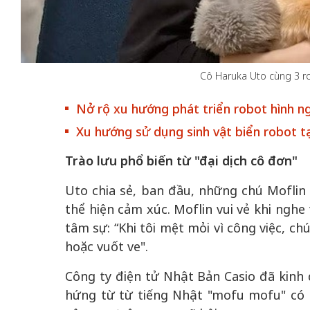
Cô Haruka Uto cùng 3 r
 gia
50 năm Việt Na
Nở rộ xu hướng phát triển robot hình n
hơi
nhập UNESCO:
Xu hướng sử dụng sinh vật biển robot t
 hình
Hà Nội vững bước vào
nguồn nội lực vă
ỳ 2:
không gian phát triển
định hình vị thế
Trào lưu phổ biến từ "đại dịch cô đơn"
tác
mới - Kỳ 5: Thủ đô qua
tạo | Kỳ 4: Sán
hát
lăng kính số hóa
làm nên diện m
Uto chia sẻ, ban đầu, những chú Moflin
thể hiện cảm xúc. Moflin vui vẻ khi nghe
tâm sự: “Khi tôi mệt mỏi vì công việc, ch
hoặc vuốt ve".
Công ty điện tử Nhật Bản Casio đã kinh 
hứng từ từ tiếng Nhật "mofu mofu" có