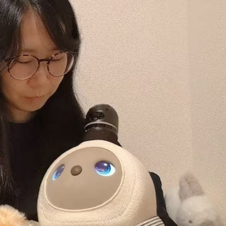
Bắc Biên - Giữ một ngô
i nhà
làng ven sông Hồng c
Nội
TS. Trần Kim Hào