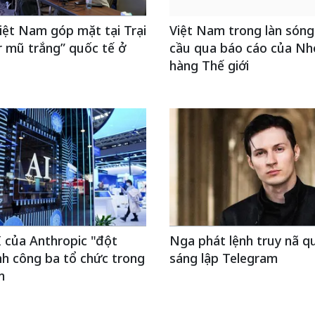
Việt Nam góp mặt tại Trại
Việt Nam trong làn sóng
 mũ trắng” quốc tế ở
cầu qua báo cáo của N
hàng Thế giới
 của Anthropic "đột
Nga phát lệnh truy nã q
h công ba tổ chức trong
sáng lập Telegram
m