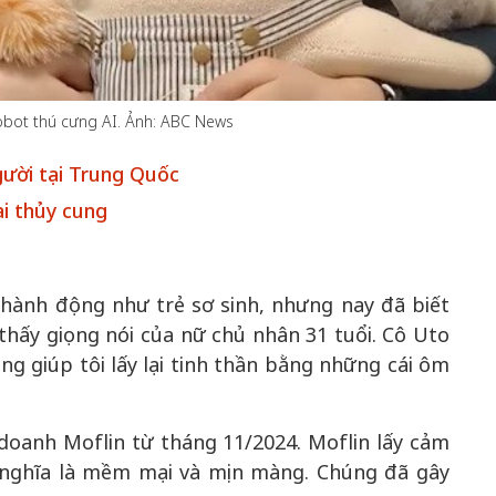
obot thú cưng AI. Ảnh: ABC News
50 năm Việt 
m gia
50 năm Việt Nam gia
nhập UNESCO
gười tại Trung Quốc
 Khơi
nhập UNESCO: Khơi
nguồn nội lực 
ại thủy cung
n hóa,
nguồn nội lực văn hóa,
định hình vị t
 kiến
định hình vị thế kiến
tạo | Kỳ 1: K
g kiến
tạo | Kỳ 3: Hội nhập
hòa bình thể h
ạo mới
quốc tế bằng bản lĩnh
quyết định l
 hành động như trẻ sơ sinh, nhưng nay đã biết
Việt Nam
 thấy giọng nói của nữ chủ nhân 31 tuổi. Cô Uto
úng giúp tôi lấy lại tinh thần bằng những cái ôm
doanh Moflin từ tháng 11/2024. Moflin lấy cảm
 nghĩa là mềm mại và mịn màng. Chúng đã gây