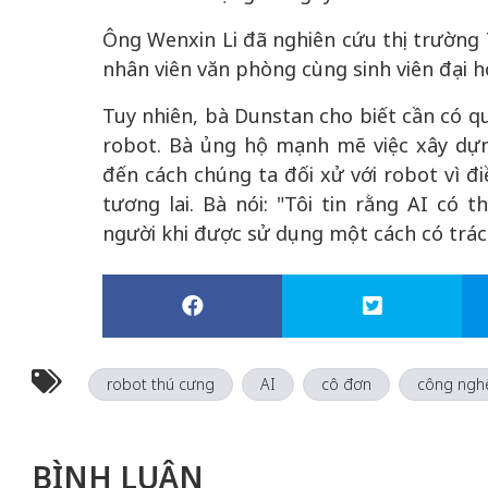
Ông Wenxin Li đã nghiên cứu thị trường
nhân viên văn phòng cùng sinh viên đại 
Tuy nhiên, bà Dunstan cho biết cần có qu
robot. Bà ủng hộ mạnh mẽ việc xây dựn
đến cách chúng ta đối xử với robot vì đ
tương lai. Bà nói: "Tôi tin rằng AI có
người khi được sử dụng một cách có trác
robot thú cưng
AI
cô đơn
công ngh
BÌNH LUẬN