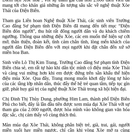
mang tới cho khán giả những ấn tượng sâu sắc về nghệ thuật Xòe
Thái của Điện Biên.
Tham gia Liên hoan Nghệ thuật Xòe Thái, các sinh viên Trường
Cao đẳng Sư phạm tỉnh Điện Biên đã mang đến tiết mục “Điện
Biên đón người”, thu hút rất đông người dân và du khách chiêm
ngưỡng. Thông qua những điệu Xòe, các em muốn thể hiện sự cởi
mở, thân thiện, đoàn kết, tình cảm chân tình, lòng mến khách của
người dân Điện Biên đến với mọi người khi đặt chân đến xứ sở
miền hoa Ban.
Sinh viên Lò Thị Kim Trang, Trường Cao đẳng Sư phạm tỉnh Điện
Biên chia sẻ, em rất tự hào khi dân tộc mình có điệu múa Xòe Thái
và càng vui mừng hơn khi em được đứng trên sân khấu thể hiện
điệu múa Xòe. Qua đây, Trang mong muốn khơi dậy lòng tự hào
của các tầng lớp nhân dân, thúc đẩy thế hệ trẻ quan tâm, tiếp tục gìn
giữ, phát huy giá trị của nghệ thuật Xòe Thái trong xã hội hiện đại.
Chị Đinh Thị Thùy Dung, phường Him Lam, thành phố Điện Biên
Phủ cho biết, đây là lần đầu tiên được xem múa đại Xòe Thái với sự
tham gia của 2.000 người, được hòa mình vào không gian văn hóa
đặc sắc, chị cảm thấy vô cùng thích thú.
Màn múa đại Xòe Thái, không phân biệt trẻ, già, trai, gái, người
miền xuôi hay miền ngược, chỉ cần khi vòng Xòe mở ra cùng