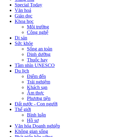
Special Today
Văn hoá
Giáo dục
Khoa học
Môi trường
Công nghệ
Di sản
Sức khỏe
Sống an toàn
Dinh dưỡng
Thuốc hay
Tầm nhìn UNESCO
Du lịch
Điểm đến
Trải nghiệm
Khách sạn
Ẩm thực
Phương tiện
Đất nước - Con người
Thế giới
Bình luận
Hồ sơ
Văn hóa Doanh nghiệp
Không gian sống
Phát triển bền vững