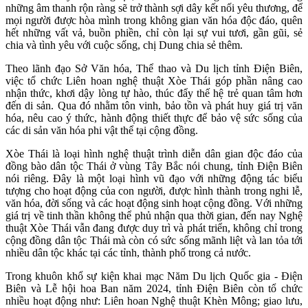
những âm thanh rộn ràng sẽ trở thành sợi dây kết nối yêu thương, để
mọi người được hòa mình trong không gian văn hóa độc đáo, quên
hết những vất vả, buồn phiền, chỉ còn lại sự vui tươi, gần gũi, sẻ
chia và tình yêu với cuộc sống, chị Dung chia sẻ thêm.
Theo lãnh đạo Sở Văn hóa, Thể thao và Du lịch tỉnh Điện Biên,
việc tổ chức Liên hoan nghệ thuật Xòe Thái góp phần nâng cao
nhận thức, khơi dậy lòng tự hào, thúc đẩy thế hệ trẻ quan tâm hơn
đến di sản. Qua đó nhằm tôn vinh, bảo tồn và phát huy giá trị văn
hóa, nêu cao ý thức, hành động thiết thực để bảo vệ sức sống của
các di sản văn hóa phi vật thể tại cộng đồng.
Xòe Thái là loại hình nghệ thuật trình diễn dân gian độc đáo của
đồng bào dân tộc Thái ở vùng Tây Bắc nói chung, tỉnh Điện Biên
nói riêng. Đây là một loại hình vũ đạo với những động tác biểu
tượng cho hoạt động của con người, được hình thành trong nghi lễ,
văn hóa, đời sống và các hoạt động sinh hoạt cộng đồng. Với những
giá trị về tinh thần không thể phủ nhận qua thời gian, đến nay Nghệ
thuật Xòe Thái vẫn đang được duy trì và phát triển, không chỉ trong
cộng đồng dân tộc Thái mà còn có sức sống mãnh liệt và lan tỏa tới
nhiều dân tộc khác tại các tỉnh, thành phố trong cả nước.
Trong khuôn khổ sự kiện khai mạc Năm Du lịch Quốc gia - Điện
Biên và Lễ hội hoa Ban năm 2024, tỉnh Điện Biên còn tổ chức
nhiều hoạt động như: Liên hoan Nghệ thuật Khèn Mông; giao lưu,