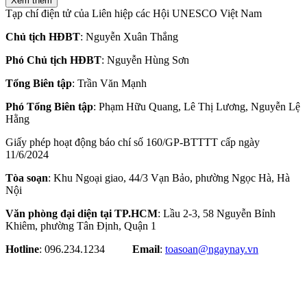
Xem thêm
Tạp chí điện tử của Liên hiệp các Hội UNESCO Việt Nam
Chủ tịch HĐBT
: Nguyễn Xuân Thắng
Phó Chủ tịch HĐBT
: Nguyễn Hùng Sơn
Tổng Biên tập
: Trần Văn Mạnh
Phó Tổng Biên tập
: Phạm Hữu Quang, Lê Thị Lương, Nguyễn Lệ
Hằng
Giấy phép hoạt động báo chí số 160/GP-BTTTT cấp ngày
11/6/2024
Tòa soạn
: Khu Ngoại giao, 44/3 Vạn Bảo, phường Ngọc Hà, Hà
Nội
Văn phòng đại diện tại TP.HCM
: Lầu 2-3, 58 Nguyễn Bỉnh
Khiêm, phường Tân Định, Quận 1
Hotline
: 096.234.1234
Email
:
toasoan@ngaynay.vn