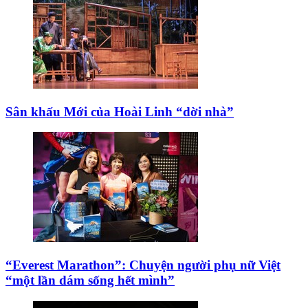
Sân khấu Mới của Hoài Linh “dời nhà”
“Everest Marathon”: Chuyện người phụ nữ Việt
“một lần dám sống hết mình”