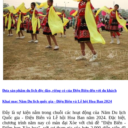
Đưa sản phẩm du lịch độc đáo, riêng có của Điện Biên đến với du khách
Khai mạc Năm Du lịch quốc gia - Điện Biên và Lễ hội Hoa Ban 2024
Đây là sự kiện nằm trong chuỗi các hoạt động của Năm Du lịch
Quốc gia - Điện Biên và Lễ hội Hoa Ban năm 2024. Đặc biệt,
chương trình năm nay có màn đại Xòe với chủ đề "Điện Biên -
Điểm hẹn Xòe hoa", với sự tham gia của hơn 2.000 diễn viên đã