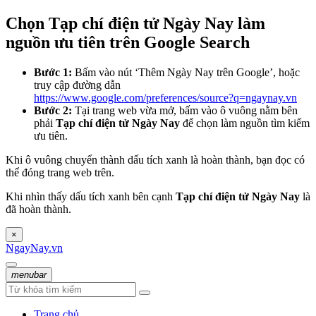
Chọn Tạp chí điện tử Ngày Nay làm
nguồn ưu tiên trên Google Search
Bước 1:
Bấm vào nút ‘Thêm Ngày Nay trên Google’, hoặc
truy cập đường dẫn
https://www.google.com/preferences/source?q=ngaynay.vn
Bước 2:
Tại trang web vừa mở, bấm vào ô vuông nằm bên
phải
Tạp chí điện tử Ngày Nay
để chọn làm nguồn tìm kiếm
ưu tiên.
Khi ô vuông chuyển thành dấu tích xanh là hoàn thành, bạn đọc có
thể đóng trang web trên.
Khi nhìn thấy dấu tích xanh bên cạnh
Tạp chí điện tử Ngày Nay
là
đã hoàn thành.
×
NgayNay.vn
menubar
Trang chủ