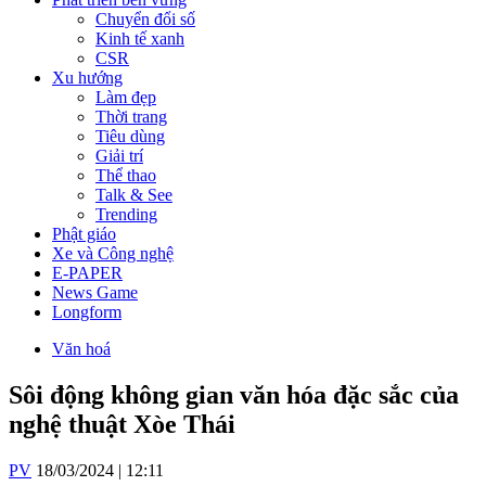
Chuyển đổi số
Kinh tế xanh
CSR
Xu hướng
Làm đẹp
Thời trang
Tiêu dùng
Giải trí
Thể thao
Talk & See
Trending
Phật giáo
Xe và Công nghệ
E-PAPER
News Game
Longform
Văn hoá
Sôi động không gian văn hóa đặc sắc của
nghệ thuật Xòe Thái
PV
18/03/2024 | 12:11