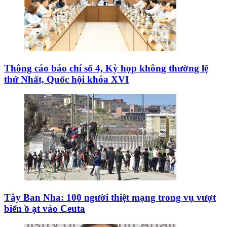
Thông cáo báo chí số 4, Kỳ họp không thường lệ
thứ Nhất, Quốc hội khóa XVI
Tây Ban Nha: 100 người thiệt mạng trong vụ vượt
biển ồ ạt vào Ceuta